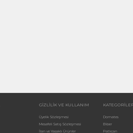
L
GİZLİLİK VE KULLANIM
KATEGORİLE
Üyelik Sözleşmesi
Domates
Mesafeli Satış Sözleşmesi
Biber
İlan ve Yasaklı Ürünler
Patlıcan