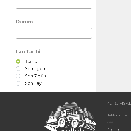
Durum
İlan Tarihi
Tümü
Son 1 gün
Son 7 gün
Son 1 ay
KURUMSA
Hakkımızda
SSS
Doping