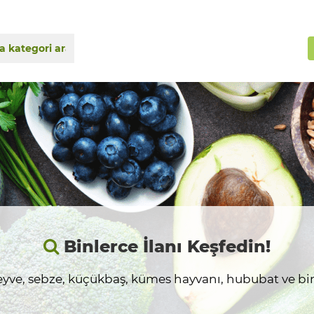
Binlerce İlanı Keşfedin!
yve, sebze, küçükbaş, kümes hayvanı, hububat ve birç