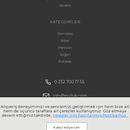
Yardım
KATEGORİLER
Domates
Biber
Patlıcan
Soğan
Patates
0 232 700 17 55
info@pulluk.com
Alışveriş deneyiminizi ve servisimizi geliştirmek için hem bize ait
hem de üçüncü taraflara ait çerezler kullanıyoruz. Göz atmaya
devam ettiğiniz takdirde,
çerezler için hazırlanmış Politikamızı .
Kabul ediyorum