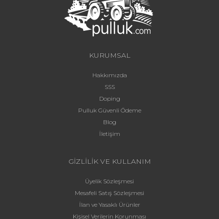
KURUMSAL
Hakkımızda
SSS
Doping
Pulluk Güvenli Ödeme
Blog
İletişim
GİZLİLİK VE KULLANIM
Üyelik Sözleşmesi
Mesafeli Satış Sözleşmesi
İlan ve Yasaklı Ürünler
Kişisel Verilerin Korunması