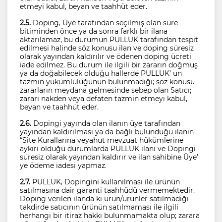
etmeyi kabul, beyan ve taahhüt eder.
2.5.
Doping, Üye tarafından seçilmiş olan süre
bitiminden önce ya da sonra farklı bir ilana
aktarılamaz, bu durumun PULLUK tarafından tespit
edilmesi halinde söz konusu ilan ve doping süresiz
olarak yayından kaldırılır ve ödenen doping ücreti
iade edilmez. Bu durum ile ilgili bir zararın doğmuş
ya da doğabilecek olduğu hallerde PULLUK’ un
tazmin yükümlülüğünün bulunmadığı; söz konusu
zararların meydana gelmesinde sebep olan Satıcı;
zararı nakden veya defaten tazmin etmeyi kabul,
beyan ve taahhüt eder.
2.6.
Dopingi yayında olan ilanın üye tarafından
yayından kaldırılması ya da bağlı bulunduğu ilanın
“Site Kurallarına veyahut mevzuat hükümlerine
aykırı olduğu durumlarda PULLUK ilanı ve Dopingi
süresiz olarak yayından kaldırır ve ilan sahibine Üye’
ye ödeme iadesi yapmaz.
2.7.
PULLUK, Dopingini kullanılması ile ürünün
satılmasına dair garanti taahhüdü vermemektedir.
Doping verilen ilanda ki ürün/ürünler satılmadığı
takdirde satıcının ürünün satılmaması ile ilgili
herhangi bir itiraz hakkı bulunmamakta olup; zarara