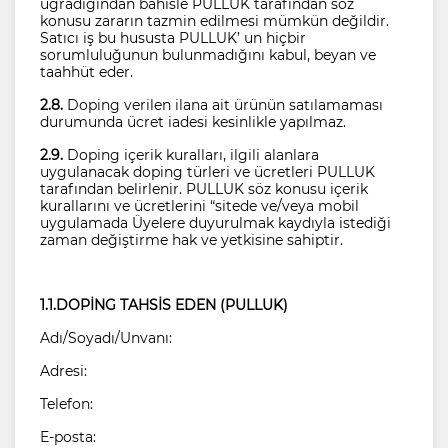
uğradığından bahisle PULLUK tarafından söz
konusu zararın tazmin edilmesi mümkün değildir.
Satıcı iş bu hususta PULLUK’ un hiçbir
sorumluluğunun bulunmadığını kabul, beyan ve
taahhüt eder.
2.8.
Doping verilen ilana ait ürünün satılamaması
durumunda ücret iadesi kesinlikle yapılmaz.
2.9.
Doping içerik kuralları, ilgili alanlara
uygulanacak doping türleri ve ücretleri PULLUK
tarafından belirlenir. PULLUK söz konusu içerik
kurallarını ve ücretlerini “sitede ve/veya mobil
uygulamada Üyelere duyurulmak kaydıyla istediği
zaman değiştirme hak ve yetkisine sahiptir.
1.1.DOPİNG TAHSİS EDEN (PULLUK)
Adı/Soyadı/Unvanı:
Adresi:
Telefon:
E-posta: