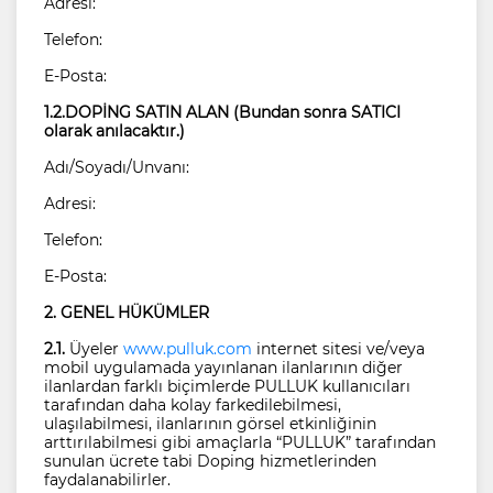
Adresi:
Telefon:
E-Posta:
1.2.DOPİNG SATIN ALAN (Bundan sonra SATICI
olarak anılacaktır.)
Adı/Soyadı/Unvanı:
Adresi:
Telefon:
E-Posta:
2. GENEL HÜKÜMLER
2.1.
Üyeler
www.pulluk.com
internet sitesi ve/veya
mobil uygulamada yayınlanan ilanlarının diğer
ilanlardan farklı biçimlerde PULLUK kullanıcıları
tarafından daha kolay farkedilebilmesi,
ulaşılabilmesi, ilanlarının görsel etkinliğinin
arttırılabilmesi gibi amaçlarla “PULLUK” tarafından
sunulan ücrete tabi Doping hizmetlerinden
faydalanabilirler.