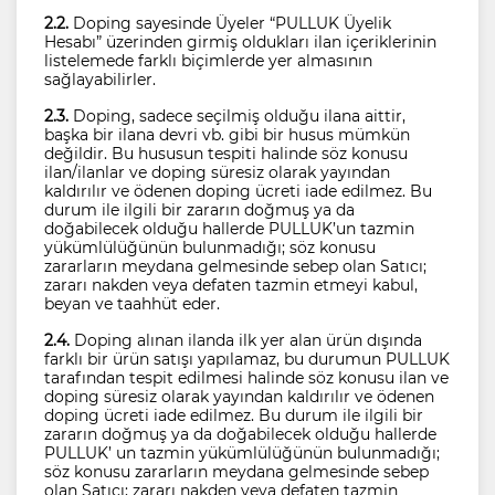
2.2.
Doping sayesinde Üyeler “PULLUK Üyelik
Hesabı” üzerinden girmiş oldukları ilan içeriklerinin
listelemede farklı biçimlerde yer almasının
sağlayabilirler.
2.3.
Doping, sadece seçilmiş olduğu ilana aittir,
başka bir ilana devri vb. gibi bir husus mümkün
değildir. Bu hususun tespiti halinde söz konusu
ilan/ilanlar ve doping süresiz olarak yayından
kaldırılır ve ödenen doping ücreti iade edilmez. Bu
durum ile ilgili bir zararın doğmuş ya da
doğabilecek olduğu hallerde PULLUK’un tazmin
yükümlülüğünün bulunmadığı; söz konusu
zararların meydana gelmesinde sebep olan Satıcı;
zararı nakden veya defaten tazmin etmeyi kabul,
beyan ve taahhüt eder.
2.4.
Doping alınan ilanda ilk yer alan ürün dışında
farklı bir ürün satışı yapılamaz, bu durumun PULLUK
tarafından tespit edilmesi halinde söz konusu ilan ve
doping süresiz olarak yayından kaldırılır ve ödenen
doping ücreti iade edilmez. Bu durum ile ilgili bir
zararın doğmuş ya da doğabilecek olduğu hallerde
PULLUK’ un tazmin yükümlülüğünün bulunmadığı;
söz konusu zararların meydana gelmesinde sebep
olan Satıcı; zararı nakden veya defaten tazmin