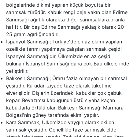
bölgelerinde dikimi yapılan küçük boyutta bir
sarımsak türüdür. Kabuk rengi beje yakın olan Edirne
Sarımsağı ağırlık olarakta diğer sarımsaklara oranla
hafiftir. Bir baş Edirne Sarımsağı yaklaşık olarak 20-
25 gram ağırlığındadır.
İspanyol Sarımsağı; Türkiye'de en az ekimi yapılan
özellikle tarımı yapılmaya çalışılan sarımsak çeşidi
İspanyol Sarımsağıdır. Ülkemizde en az çeşidi
bulunan İspanyol Sarımsağı daha çok Batı ülkelerinde
yetiştirilir.
Balıkesir Sarımsağı; Ömrü fazla olmayan bir sarımsal
çeşitidir. Kurudan ziyade taze olarak tüketime
elverişlidir. Dişlerin üzerindeki kabuklar çok çabuk
kopar. Beyazımsı kabuğunun üstü siyaha kaçan
kabuklarla örtülü olan Balıkesir Sarımsağı Marmara
Bölgesi'nin güney tarafında ekimi yapılır.
Kara Sarımsak; Ülkemizde yaygın olarak ekilen
sarımsak çeşitidir. Genellikle taze sarımsak elde
etmek için tarımı yapılır. Tadı oldukça acı olan Kara