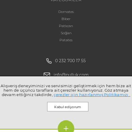
Domates
Biber
Patlıcan
Soğan
Patates
0 232 700 17 55
info@pulluk.com
Alışveriş deneyiminizi ve servisimizi geliştirmek için hem bize ait
hem de üçüncü taraflara ait çerezler kullanıyoruz. Göz atmaya
devam ettiğiniz takdirde,
çerezler için hazırlanmış Politikamızı .
Kabul ediyorum