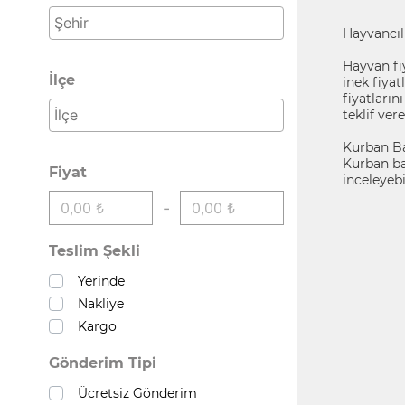
Hayvancılı
Hayvan fiy
İlçe
inek fiyatl
fiyatların
teklif vere
Kurban Bay
Kurban ba
Fiyat
inceleyebil
-
Teslim Şekli
Yerinde
Nakliye
Kargo
Gönderim Tipi
Ücretsiz Gönderim