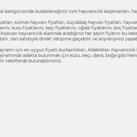
k kategorisinde bulabileceğiniz tüm hayvancılık ekipmanları, hayv
atları, kümes hayvanı fiyatları, küçükbaş hayvan fiyatları, hayvansa
arını, kuzu fiyatlarını, keçi fiyatlarını, oğlak fiyatlarını, koç fiyat
ı kısacası hayvancılık alanında aradığınız her şeyin fiyatını bu k
bilir, ilan sahibiyle direkt iletişime geçebilir ve alışverişinizi yapab
ramı için en uygun fiyatlı kurbanlıkları, Adaklıkları hayvancılık k
yramında adakta bulunmak için kuzu, keçi, dana, boğa gibi hem
ir tekliflerde bulunabilirsiniz.