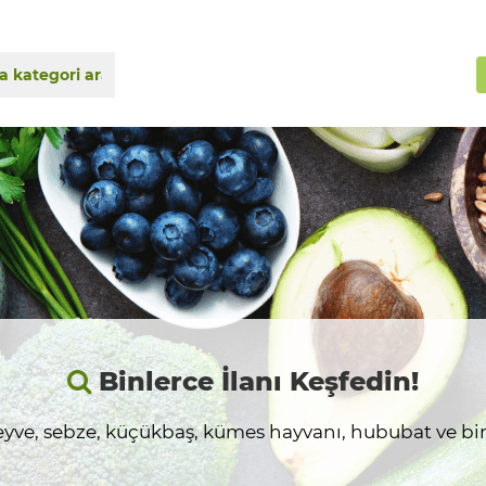
Binlerce İlanı Keşfedin!
yve, sebze, küçükbaş, kümes hayvanı, hububat ve birç