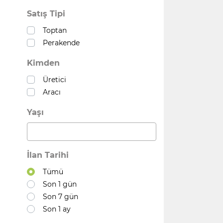
Satış Tipi
Toptan
Perakende
Kimden
Üretici
Aracı
Yaşı
İlan Tarihi
Tümü
Son 1 gün
Son 7 gün
Son 1 ay