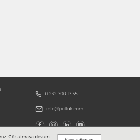
R
0 232 700 17 55
info@pulluk.com
ıyoruz. Göz atmaya devam
Kabul ediyorum