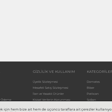
L
GİZLİLİK VE KULLANIM
KATEGORİLE
Üyelik Sözleşmesi
Domates
Mesafeli Satış Sözleşmesi
Biber
İlan ve Yasaklı Ürünler
Patlıcan
li Ödeme
Kişisel Verilerin Korunması
Soğan
Yardım
Patates
mek için hem bize ait hem de üçüncü taraflara ait çerezler kullan