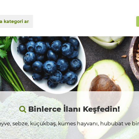
Binlerce İlanı Keşfedin!
yve, sebze, küçükbaş, kümes hayvanı, hububat ve birç