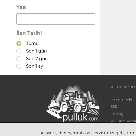
Yaşı
İlan Tarihi
Tümü
Son 1 gün
Son 7 gün
Son 1 ay
KURUMSA
Hakkımızda
SSS
Doping
Pulluk Güven
Blog
Alışveriş deneyiminizi ve servisimizi geliştir
UYGULA
İletişim