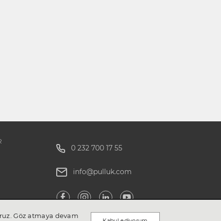
R
0 232 700 17 55
info@pulluk.com
ıyoruz. Göz atmaya devam
Kabul ediyorum