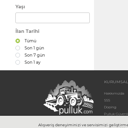
Yaşı
İlan Tarihi
Tümü
Son 1 gün
Son 7 gün
Son 1 ay
KURUMSA
Hakkımızda
SSS
Doping
Pulluk Güven
Blog
Alışveriş deneyiminizi ve servisimizi geliştir
UYGULA
İletişim