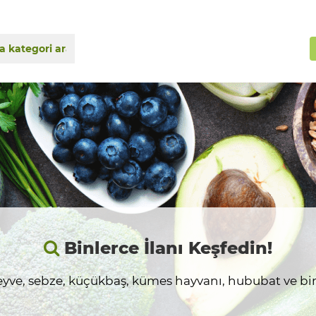
Binlerce İlanı Keşfedin!
yve, sebze, küçükbaş, kümes hayvanı, hububat ve birç