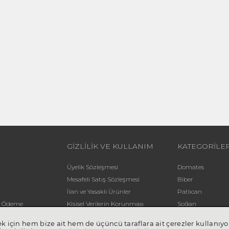
L
GİZLİLİK VE KULLANIM
KATEGORİLE
Üyelik Sözleşmesi
Domates
Mesafeli Satış Sözleşmesi
Biber
İlan ve Yasaklı Ürünler
Patlıcan
li Ödeme
Kişisel Verilerin Korunması
Soğan
Yardım
Patates
mek için hem bize ait hem de üçüncü taraflara ait çerezler kullan