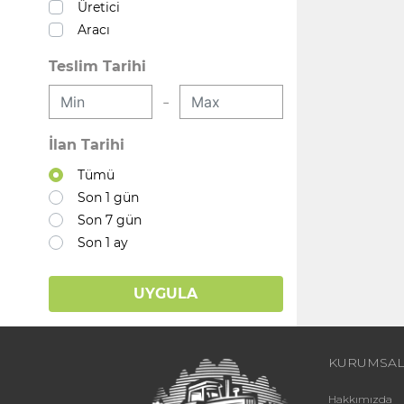
Üretici
Aracı
Teslim Tarihi
-
İlan Tarihi
Tümü
Son 1 gün
Son 7 gün
Son 1 ay
UYGULA
KURUMSA
Hakkımızda