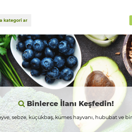
Binlerce İlanı Keşfedin!
yve, sebze, küçükbaş, kümes hayvanı, hububat ve birç