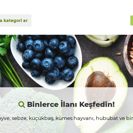
Binlerce İlanı Keşfedin!
yve, sebze, küçükbaş, kümes hayvanı, hububat ve birç