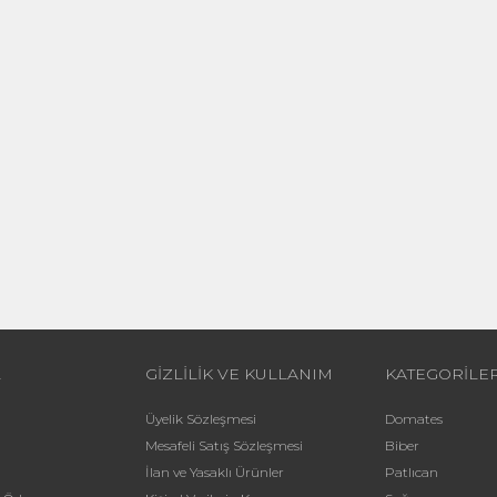
L
GİZLİLİK VE KULLANIM
KATEGORİLE
Üyelik Sözleşmesi
Domates
Mesafeli Satış Sözleşmesi
Biber
İlan ve Yasaklı Ürünler
Patlıcan