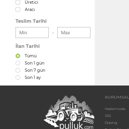
Üretici
Aracı
Teslim Tarihi
-
İlan Tarihi
Tümü
Son 1 gün
Son 7 gün
Son 1 ay
KURUMSA
Hakkımızda
SSS
Doping