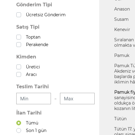
Gönderim Tipi
Anason
Ücretsiz Gönderim
Susam
Satış Tipi
Kenevir
Toptan
Sıralanan 
Perakende
olmakta v
Pamuk
Kimden
Pamuk Tür
Üretici
Akdeniz v
Aracı
başlarda 
iklimin h
Teslim Tarihi
Pamuk fiy
sanayisin
-
oldukça ön
kozanın li
İlan Tarihi
Tütün
Tümü
Tütün 17. 
Son 1 gün
olan; siga