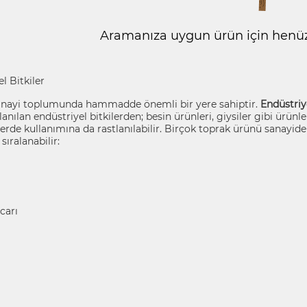
Aramanıza uygun ürün için henüz 
l Bitkiler
anayi toplumunda hammadde önemli bir yere sahiptir.
Endüstriye
lanılan endüstriyel bitkilerden; besin ürünleri, giysiler gibi ürünl
rde kullanımına da rastlanılabilir. Birçok toprak ürünü sanayide 
sıralanabilir:
carı