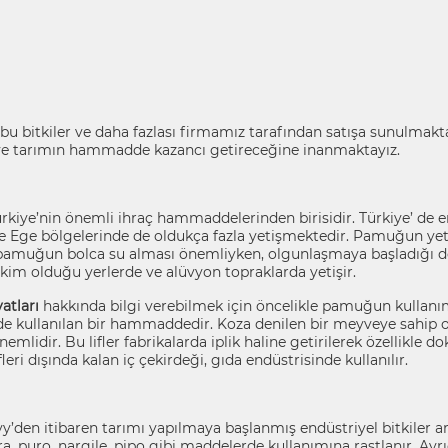
bu bitkiler ve daha fazlası firmamız tarafından satışa sunulmakta
e tarımın hammadde kazancı getireceğine inanmaktayız.
kiye’nin önemli ihraç hammaddelerinden birisidir. Türkiye’ de e
e Ege bölgelerinde de oldukça fazla yetişmektedir. Pamuğun yeti
pamuğun bolca su alması önemliyken, olgunlaşmaya başladığı dö
âkim olduğu yerlerde ve alüvyon topraklarda yetişir.
atları
hakkında bilgi verebilmek için öncelikle pamuğun kullan
de kullanılan bir hammaddedir. Koza denilen bir meyveye sahip ol
emlidir. Bu lifler fabrikalarda iplik haline getirilerek özellikle 
fleri dışında kalan iç çekirdeği, gıda endüstrisinde kullanılır.
yy’den itibaren tarımı yapılmaya başlanmış endüstriyel bitkiler a
ra, puro, nargile, pipo gibi maddelerde kullanımına rastlanır. Ayr