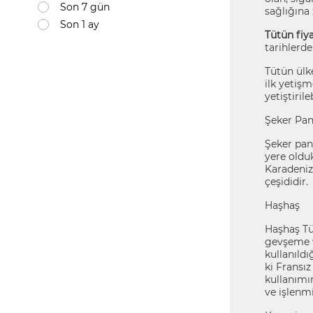
Son 7 gün
sağlığına 
Son 1 ay
Tütün fiya
tarihlerde
Tütün ülk
ilk yetişm
yetiştiril
Şeker Pan
Şeker panc
yere olduk
Karadeniz
çeşididir.
Haşhaş
Haşhaş Tür
gevşeme v
kullanıldı
ki Fransı
kullanımı
ve işlenm