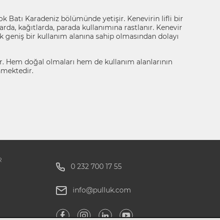
 Batı Karadeniz bölümünde yetişir. Kenevirin lifli bir
larda, kağıtlarda, parada kullanımına rastlanır. Kenevir
 geniş bir kullanım alanına sahip olmasından dolayı
r. Hem doğal olmaları hem de kullanım alanlarının
enmektedir.
R
0 232 700 17 55
info@pulluk.com