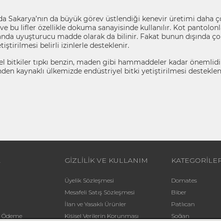
da Sakarya’nın da büyük görev üstlendiği kenevir üretimi daha çok
ve bu lifler özellikle dokuma sanayisinde kullanılır. Kot pantolon
nda uyuşturucu madde olarak da bilinir. Fakat bunun dışında çok
iştirilmesi belirli izinlerle desteklenir.
el bitkiler tıpkı benzin, maden gibi hammaddeler kadar önemlidi
inden kaynaklı ülkemizde endüstriyel bitki yetiştirilmesi destekl
L
GİZLİLİK VE KULLANIM
KATEGORİLE
Üyelik Sözleşmesi
Domates
Mesafeli Satış Sözleşmesi
Biber
İlan ve Yasaklı Ürünler
Patlıcan
li Ödeme
Kişisel Verilerin Korunması
Soğan