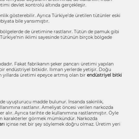
timi devlet kontrolü altında gerçekleşir.
nlik gösterebilir. Ayrıca Türkiye’de üretilen tütünler eski
biyata bile yansımıştır.
bölgelerde de üretimine rastlanır. Tütün de pamuk gibi
. Türkiye’nin iklimi sayesinde tütünün birçok bölgede
ndadır. Fakat fabrikanın şeker pancarı üretimi yapılan
r endüstriyel bitkidir. Ilıman yerlerde yetişir. Doğu
 yıllarda üretimi epeyce artmış olan bir
endüstriyel bitki
çinde uyuşturucu madde bulunur. İnsanda sakinlik,
llanımına rastlanır. Ameliyat öncesi verilen narkozda
 yer alır. Ayrıca tarihte de kullanımına rastlanmıştır. Öyle
dalan karakterler görmek mümkündür. Narkozda
arı
içinse net bir şey söylemek doğru olmaz. Üretim yeri