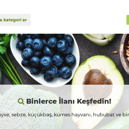
Binlerce İlanı Keşfedin!
yve, sebze, küçükbaş, kümes hayvanı, hububat ve birç