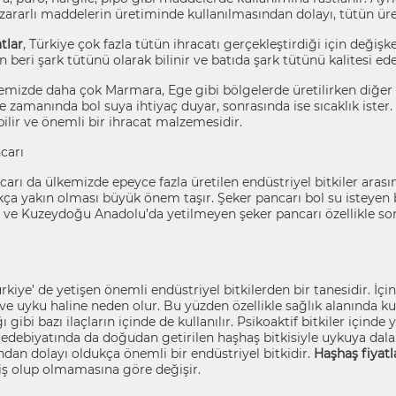
zararlı maddelerin üretiminde kullanılmasından dolayı, tütün üre
tlar
, Türkiye çok fazla tütün ihracatı gerçekleştirdiği için değişke
n beri şark tütünü olarak bilinir ve batıda şark tütünü kalitesi ede
emizde daha çok Marmara, Ege gibi bölgelerde üretilirken diğer 
e zamanında bol suya ihtiyaç duyar, sonrasında ise sıcaklık ister
ebilir ve önemli bir ihracat malzemesidir.
carı
arı da ülkemizde epeyce fazla üretilen endüstriyel bitkiler arası
ça yakın olması büyük önem taşır. Şeker pancarı bol su isteyen bi
 ve Kuzeydoğu Anadolu’da yetilmeyen şeker pancarı özellikle son
kiye’ de yetişen önemli endüstriyel bitkilerden bir tanesidir. İ
e uyku haline neden olur. Bu yüzden özellikle sağlık alanında ku
ğı gibi bazı ilaçların içinde de kullanılır. Psikoaktif bitkiler içinde
z edebiyatında da doğudan getirilen haşhaş bitkisiyle uykuya 
ndan dolayı oldukça önemli bir endüstriyel bitkidir.
Haşhaş fiyatl
iş olup olmamasına göre değişir.