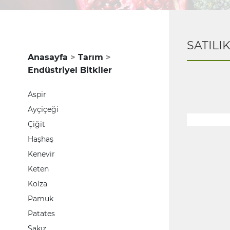
SATILI
Anasayfa
Tarım
Endüstriyel Bitkiler
Aspir
Ayçiçeği
Çiğit
Haşhaş
Kenevir
Keten
Kolza
Pamuk
Patates
Sakız