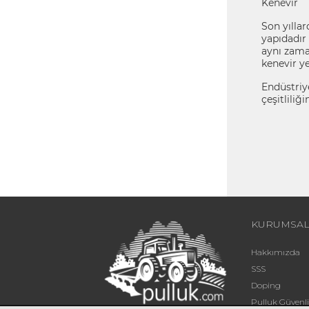
Kenevir
Son yıllar
yapıdadır 
aynı zama
kenevir yet
Endüstriy
çeşitliliğ
KURUMSA
Hakkımızda
SSS
Doping
Pulluk Güven