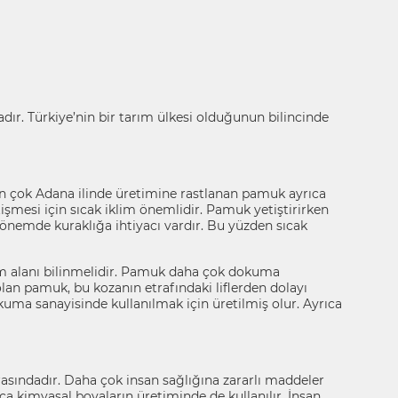
dır. Türkiye’nin bir tarım ülkesi olduğunun bilincinde
n çok Adana ilinde üretimine rastlanan pamuk ayrıca
şmesi için sıcak iklim önemlidir. Pamuk yetiştirirken
nemde kuraklığa ihtiyacı vardır. Bu yüzden sıcak
ım alanı bilinmelidir. Pamuk daha çok dokuma
an pamuk, bu kozanın etrafındaki liflerden dolayı
dokuma sanayisinde kullanılmak için üretilmiş olur. Ayrıca
rasındadır. Daha çok insan sağlığına zararlı maddeler
ıca kimyasal boyaların üretiminde de kullanılır. İnsan