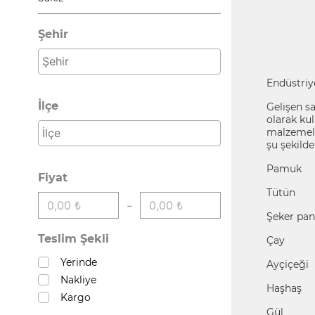
Şeker Kamışı
Şehir
Şeker Pancarı
Soya
Stevia
Endüstriye
Susam
İlçe
Gelişen s
olarak kul
Tütün
malzemele
Yer Elması
şu şekilde 
Yer Fıstığı
Pamuk
Fiyat
Tütün
-
Şeker pan
Teslim Şekli
Çay
Yerinde
Ayçiçeği
Nakliye
Haşhaş
Kargo
Gül