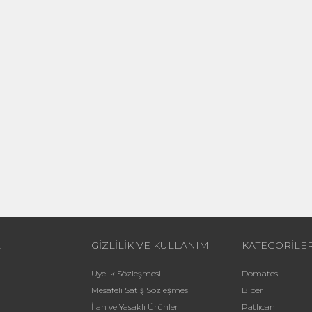
L
GİZLİLİK VE KULLANIM
KATEGORİLE
Üyelik Sözleşmesi
Domates
Mesafeli Satış Sözleşmesi
Biber
İlan ve Yasaklı Ürünler
Patlıcan