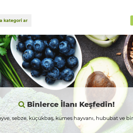
Binlerce İlanı Keşfedin!
yve, sebze, küçükbaş, kümes hayvanı, hububat ve birç