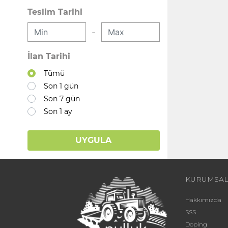
Teslim Tarihi
-
İlan Tarihi
Tümü
Son 1 gün
Son 7 gün
Son 1 ay
UYGULA
KURUMSA
Hakkımızda
SSS
Doping