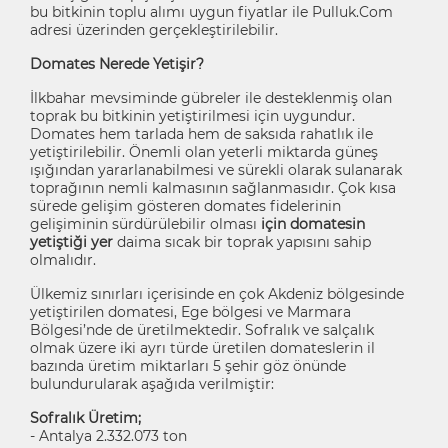
bu bitkinin toplu alımı uygun fiyatlar ile Pulluk.Com
adresi üzerinden gerçekleştirilebilir.
Domates Nerede Yetişir?
İlkbahar mevsiminde gübreler ile desteklenmiş olan
toprak bu bitkinin yetiştirilmesi için uygundur.
Domates hem tarlada hem de saksıda rahatlık ile
yetiştirilebilir. Önemli olan yeterli miktarda güneş
ışığından yararlanabilmesi ve sürekli olarak sulanarak
toprağının nemli kalmasının sağlanmasıdır. Çok kısa
sürede gelişim gösteren domates fidelerinin
gelişiminin sürdürülebilir olması
için domatesin
yetiştiği yer
daima sıcak bir toprak yapısını sahip
olmalıdır.
Ülkemiz sınırları içerisinde en çok Akdeniz bölgesinde
yetiştirilen domatesi, Ege bölgesi ve Marmara
Bölgesi’nde de üretilmektedir. Sofralık ve salçalık
olmak üzere iki ayrı türde üretilen domateslerin il
bazında üretim miktarları 5 şehir göz önünde
bulundurularak aşağıda verilmiştir:
Sofralık Üretim;
- Antalya 2.332.073 ton