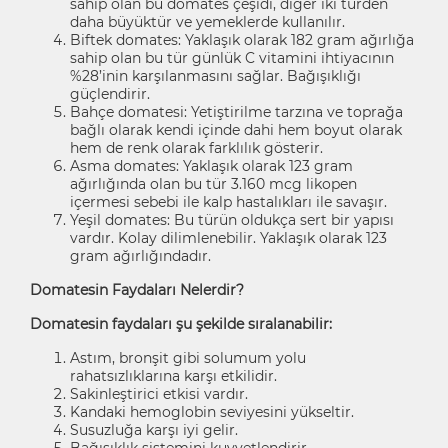
sahip olan bu domates çeşidi, diğer iki türden
daha büyüktür ve yemeklerde kullanılır.
Biftek domates: Yaklaşık olarak 182 gram ağırlığa
sahip olan bu tür günlük C vitamini ihtiyacının
%28’inin karşılanmasını sağlar. Bağışıklığı
güçlendirir.
Bahçe domatesi: Yetiştirilme tarzına ve toprağa
bağlı olarak kendi içinde dahi hem boyut olarak
hem de renk olarak farklılık gösterir.
Asma domates: Yaklaşık olarak 123 gram
ağırlığında olan bu tür 3.160 mcg likopen
içermesi sebebi ile kalp hastalıkları ile savaşır.
Yeşil domates: Bu türün oldukça sert bir yapısı
vardır. Kolay dilimlenebilir. Yaklaşık olarak 123
gram ağırlığındadır.
Domatesin Faydaları Nelerdir?
Domatesin faydaları şu şekilde sıralanabilir:
Astım, bronşit gibi solumum yolu
rahatsızlıklarına karşı etkilidir.
Sakinleştirici etkisi vardır.
Kandaki hemoglobin seviyesini yükseltir.
Susuzluğa karşı iyi gelir.
Bağışıklık sistemini kuvvetlendirir.