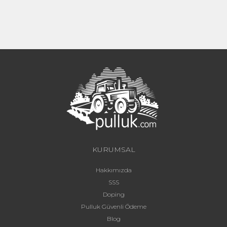
KURUMSAL
Hakkımızda
SSS
Doping
Pulluk Güvenli Ödeme
Blog