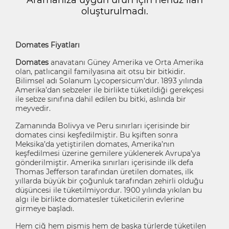
oluşturulmadı.
Domates Fiyatları
Domates
anavatanı Güney Amerika ve Orta Amerika
olan, patlıcangil familyasına ait otsu bir bitkidir.
Bilimsel adı Solanum Lycopersicum’dur. 1893 yılında
Amerika’dan sebzeler ile birlikte tüketildiği gerekçesi
ile sebze sınıfına dahil edilen bu bitki, aslında bir
meyvedir.
Zamanında Bolivya ve Peru sınırları içerisinde bir
domates cinsi keşfedilmiştir. Bu kşiften sonra
Meksika’da yetiştirilen domates, Amerika’nın
keşfedilmesi üzerine gemilere yüklenerek Avrupa’ya
gönderilmiştir. Amerika sınırları içerisinde ilk defa
Thomas Jefferson tarafından üretilen domates, ilk
yıllarda büyük bir çoğunluk tarafından zehirli olduğu
düşüncesi ile tüketilmiyordur. 1900 yılında yıkılan bu
algı ile birlikte domatesler tüketicilerin evlerine
girmeye başladı.
Hem çiğ hem pişmiş hem de başka türlerde tüketilen