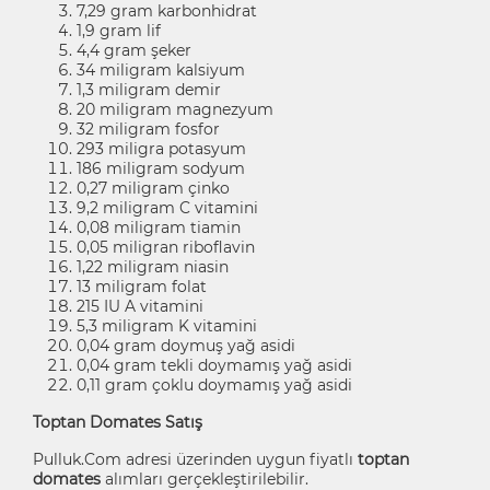
7,29 gram karbonhidrat
1,9 gram lif
4,4 gram şeker
34 miligram kalsiyum
1,3 miligram demir
20 miligram magnezyum
32 miligram fosfor
293 miligra potasyum
186 miligram sodyum
0,27 miligram çinko
9,2 miligram C vitamini
0,08 miligram tiamin
0,05 miligran riboflavin
1,22 miligram niasin
13 miligram folat
215 IU A vitamini
5,3 miligram K vitamini
0,04 gram doymuş yağ asidi
0,04 gram tekli doymamış yağ asidi
0,11 gram çoklu doymamış yağ asidi
Toptan Domates Satış
Pulluk.Com adresi üzerinden uygun fiyatlı
toptan
domates
alımları gerçekleştirilebilir.