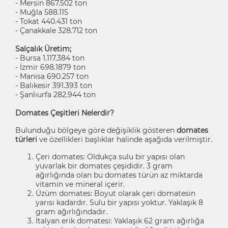
- Mersin 867.502 ton
- Muğla 588.115
- Tokat 440.431 ton
- Çanakkale 328.712 ton
Salçalık Üretim;
- Bursa 1.117.384 ton
- İzmir 698.1879 ton
- Manisa 690.257 ton
- Balıkesir 391.393 ton
- Şanlıurfa 282.944 ton
Domates Çeşitleri Nelerdir?
Bulunduğu bölgeye göre değişiklik gösteren
domates
türleri
ve özellikleri başlıklar halinde aşağıda verilmiştir.
Çeri domates: Oldukça sulu bir yapısı olan
yuvarlak bir domates çeşididir. 3 gram
ağırlığında olan bu domates türün az miktarda
vitamin ve mineral içerir.
Üzüm domates: Boyut olarak çeri domatesin
yarısı kadardır. Sulu bir yapısı yoktur. Yaklaşık 8
gram ağırlığındadır.
İtalyan erik domatesi: Yaklaşık 62 gram ağırlığa