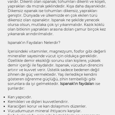
vardır. Dikenli olan ıspanak; tohumları dikenli ve köşeli,
yaprakları da mızrak şeklindedir. Kışa daha dayanıklıdır.
Dikensiz ıspanak ise tohumları dikensiz, yaprakları
geniştir. Dünyada ve ülkemizde en çok ekilen türü
dikensiz olan ıspanaktır. Ispanak ne şekilde yenecek
olursa olsun, mutlaka çok iyi yıkanmalıdır. Kazık köklü
olan bitkinin yaprakları arasına dolan çamur birçok kez
yıkanarak arındırılmalıdır.
Ispanak’ın Faydaları Nelerdir?
İçerisindeki vitaminler, magnezyum, fosfor gibi değerli
mineraller sayesinde vücut için oldukça gereklidir.
Özellikle demir eksikliği sorunu olan kişilere, yüksek
demir içeriği ile faydalıdır. Ispanak, vücudun direncini
artırır ve kuvvet verir. Üstelik sadece bedenen değil
zihnen de güç vermektedir. Yaş ilerledikçe kendini
gösteren öğrenme güçlüğü, zihin tembelliği gibi
sorunlara da iyi gelmektedir.
Ispanak’ın faydaları
ise
şunlardır:
Kan yapıcıdır.
Kemikleri ve dişleri kuvvetlendirir.
Karaciğeri korur ve kan dolaşımını düzenler.
Vücudumuzun mineral ihtiyacını karşılar.