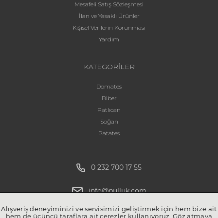
Mesafeli Satış Sözleşmesi
İlan ve Yasaklı Ürünler
Kişisel Verilerin Korunması
Yardım
KATEGORİLER
Domates
Biber
Patlıcan
Soğan
Patates
0 232 700 17 55
info@pulluk.com
Alışveriş deneyiminizi ve servisimizi geliştirmek için hem bize ait
hem de üçüncü taraflara ait çerezler kullanıyoruz. Göz atmaya