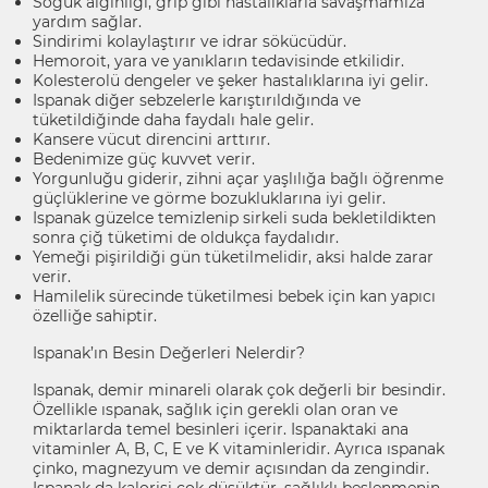
Soğuk algınlığı, grip gibi hastalıklarla savaşmamıza
yardım sağlar.
Sindirimi kolaylaştırır ve idrar sökücüdür.
Hemoroit, yara ve yanıkların tedavisinde etkilidir.
Kolesterolü dengeler ve şeker hastalıklarına iyi gelir.
Ispanak diğer sebzelerle karıştırıldığında ve
tüketildiğinde daha faydalı hale gelir.
Kansere vücut direncini arttırır.
Bedenimize güç kuvvet verir.
Yorgunluğu giderir, zihni açar yaşlılığa bağlı öğrenme
güçlüklerine ve görme bozukluklarına iyi gelir.
Ispanak güzelce temizlenip sirkeli suda bekletildikten
sonra çiğ tüketimi de oldukça faydalıdır.
Yemeği pişirildiği gün tüketilmelidir, aksi halde zarar
verir.
Hamilelik sürecinde tüketilmesi bebek için kan yapıcı
özelliğe sahiptir.
Ispanak’ın Besin Değerleri Nelerdir?
Ispanak, demir minareli olarak çok değerli bir besindir.
Özellikle ıspanak, sağlık için gerekli olan oran ve
miktarlarda temel besinleri içerir. Ispanaktaki ana
vitaminler A, B, C, E ve K vitaminleridir. Ayrıca ıspanak
çinko, magnezyum ve demir açısından da zengindir.
Ispanak da kalorisi çok düşüktür, sağlıklı beslenmenin