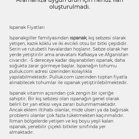
oluşturulmadı.
Ispanak Fiyatları
Ispanakgiller familyasından
ıspanak
; kış sebzesi olarak
yetişen, kazık köklü ve iki evcikli otsu bir bitki çeşididir.
Serin ve rutubetli havalardan hoşlanır. Sebze olarak her
yerde yetiştirilir ama anavatanı Kafkasya ve Afganistan
civarıdır. -5 dereceye kadar dayanabilen ıspanak, daha
soğukta zarar görmeye başlar. Ispanağın tohumu
pulluk.com adresi üzerinden kolaylıkla
yapılabilmektedir. Pulluk.com üzerinden toptan fiyatla
alınabilecek tohumlar ile ıspanak yetiştirilebilmektedir.
Ispanak vitamin açısından çok zengin bir içeriğe
sahiptir. Bir kış sebzesi olan ıspanağın genel olarak
belirli bir yan etkisi veya zararı bulunmamaktadır.
Ancak eklem iltihabı olanlar, mide ülseri ya da bağırsak
problemi olanlar çok fazla tüketmekten kaçınmalıdır.
Ilıman bölgelerde yetişen ve kış boyu yeşil kalan
ıspanak, yenebilir çiçekli bitkiler sınıfında yer
almaktadır.