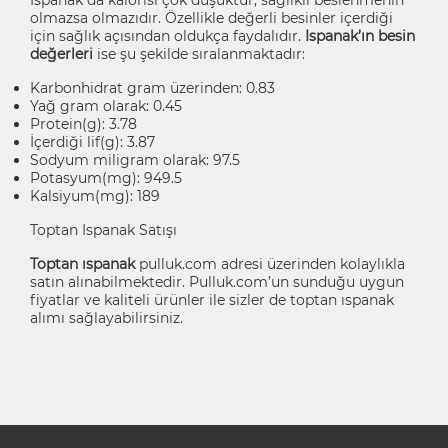
olmazsa olmazıdır. Özellikle değerli besinler içerdiği
için sağlık açısından oldukça faydalıdır.
Ispanak’ın besin
değerleri
ise şu şekilde sıralanmaktadır:
Karbonhidrat gram üzerinden: 0.83
Yağ gram olarak: 0.45
Protein(g): 3.78
İçerdiği lif(g): 3.87
Sodyum miligram olarak: 97.5
Potasyum(mg): 949.5
Kalsiyum(mg): 189
Toptan Ispanak Satışı
Toptan ıspanak
pulluk.com adresi üzerinden kolaylıkla
satın alınabilmektedir. Pulluk.com’un sunduğu uygun
fiyatlar ve kaliteli ürünler ile sizler de toptan ıspanak
alımı sağlayabilirsiniz.