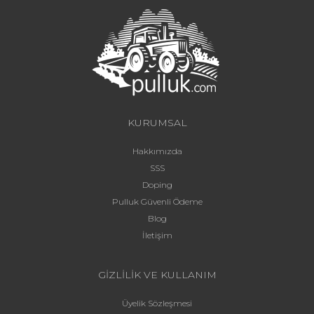
KURUMSAL
Hakkımızda
SSS
Doping
Pulluk Güvenli Ödeme
Blog
İletişim
GİZLİLİK VE KULLANIM
Üyelik Sözleşmesi