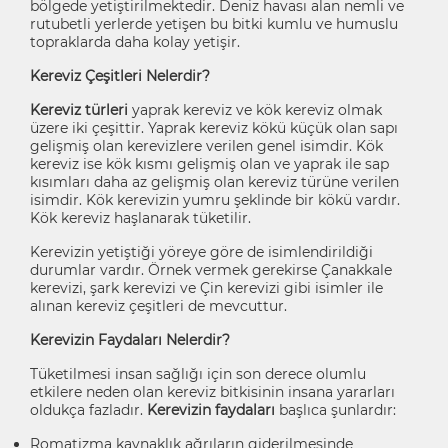
bölgede yetiştirilmektedir. Deniz havası alan nemli ve
rutubetli yerlerde yetişen bu bitki kumlu ve humuslu
topraklarda daha kolay yetişir.
Kereviz Çeşitleri Nelerdir?
Kereviz türleri
yaprak kereviz ve kök kereviz olmak
üzere iki çeşittir. Yaprak kereviz kökü küçük olan sapı
gelişmiş olan kerevizlere verilen genel isimdir. Kök
kereviz ise kök kısmı gelişmiş olan ve yaprak ile sap
kısımları daha az gelişmiş olan kereviz türüne verilen
isimdir. Kök kerevizin yumru şeklinde bir kökü vardır.
Kök kereviz haşlanarak tüketilir.
Kerevizin yetiştiği yöreye göre de isimlendirildiği
durumlar vardır. Örnek vermek gerekirse Çanakkale
kerevizi, şark kerevizi ve Çin kerevizi gibi isimler ile
alınan kereviz çeşitleri de mevcuttur.
Kerevizin Faydaları Nelerdir?
Tüketilmesi insan sağlığı için son derece olumlu
etkilere neden olan kereviz bitkisinin insana yararları
oldukça fazladır.
Kerevizin faydaları
başlıca şunlardır:
Romatizma kaynaklık ağrıların giderilmesinde