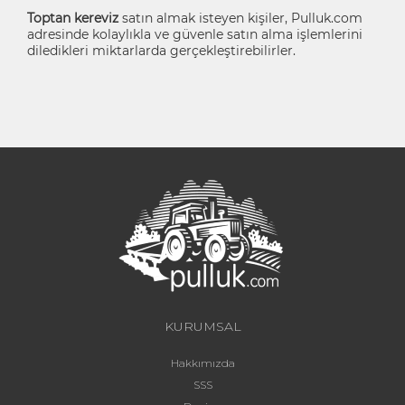
Toptan kereviz
satın almak isteyen kişiler, Pulluk.com
adresinde kolaylıkla ve güvenle satın alma işlemlerini
diledikleri miktarlarda gerçekleştirebilirler.
KURUMSAL
Hakkımızda
SSS