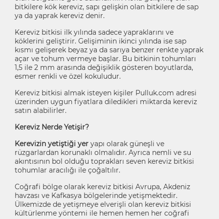
bitkilere kök kereviz, sapı gelişkin olan bitkilere de sap
ya da yaprak kereviz denir.
Kereviz bitkisi ilk yılında sadece yapraklarını ve
köklerini geliştirir. Gelişiminin ikinci yılında ise sap
kısmı gelişerek beyaz ya da sarıya benzer renkte yaprak
açar ve tohum vermeye başlar. Bu bitkinin tohumları
1,5 ile 2 mm arasında değişiklik gösteren boyutlarda,
esmer renkli ve özel kokuludur.
Kereviz bitkisi almak isteyen kişiler Pulluk.com adresi
üzerinden uygun fiyatlara diledikleri miktarda kereviz
satın alabilirler.
Kereviz Nerde Yetişir?
Kerevizin yetiştiği yer
yapı olarak güneşli ve
rüzgarlardan korunaklı olmalıdır. Ayrıca nemli ve su
akıntısının bol olduğu toprakları seven kereviz bitkisi
tohumlar aracılığı ile çoğaltılır.
Coğrafi bölge olarak kereviz bitkisi Avrupa, Akdeniz
havzası ve Kafkasya bölgelerinde yetişmektedir.
Ülkemizde de yetişmeye elverişli olan kereviz bitkisi
kültürlenme yöntemi ile hemen hemen her coğrafi