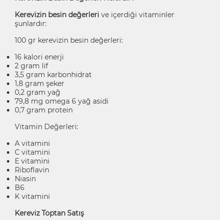
Kerevizin besin değerleri
ve içerdiği vitaminler
şunlardır:
100 gr kerevizin besin değerleri:
16 kalori enerji
2 gram lif
3,5 gram karbonhidrat
1,8 gram şeker
0,2 gram yağ
79,8 mg omega 6 yağ asidi
0,7 gram protein
Vitamin Değerleri:
A vitamini
C vitamini
E vitamini
Riboflavin
Niasin
B6
K vitamini
Kereviz Toptan Satış