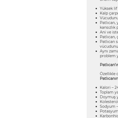
Yüksek li
Kalp çarpı
Vücudunuz
Patlıcan, 
kansızlık
Ani ve is
Patlıcan, 
Patlıcan s
vücudunuz
Aynı zaman
problem y
Patlıcan’ı
Özellikle 
Patlıcanın
Kalori – 2
Toplam ya
Doymuş y
Kolestero
Sodyum –
Potasyum
Karbonhid