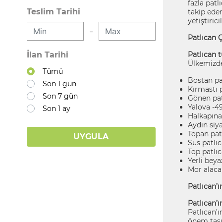
fazla patl
Teslim Tarihi
takip eden
yetiştirici
-
Patlıcan Ç
İlan Tarihi
Patlıcan t
Ülkemizde 
Tümü
Bostan pa
Son 1 gün
Kırmastı p
Son 7 gün
Gönen pat
Yalova -49
Son 1 ay
Halkapına
Aydın siya
Topan pat
UYGULA
Süs patlıc
Top patlı
Yerli beya
Mor alaca 
Patlıcan’ı
Patlıcan’ı
Patlıcan’ı
önem taşım