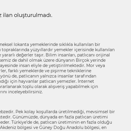
ilan oluşturulmadı.
ksel lokanta yemeklerinde sıklıkla kullanılan bir
u topraklarında yüzyıllardır yemekler içerisinde kullanılan
ararlı değerler taşır. Bilim insanları, patlıcanı orijinal
kemiz de dahil olmak üzere dünyanın Birçok yerinde
yesinde insan eliyle de yetiştirilmektedir. Mor veya
ürler, farklı yemeklerde ve pişirme tekniklerine
 yönü de, patlıcanın yalnızca insanlar tarafından
şıdığı için hayvanlar patlıcan yemezler. İnternet
rarlanarak toplu olarak alışveriş yapabilmek için
ını inceleyebilirsiniz.
sebzedir. Pek kolay koşullarda üretilmediği, mevsimsel bir
ektedir. Günümüzde, dünyada en fazla patlıcan üretimi
p eder. Türkiye’de de, patlıcan üretiminin en fazla olduğu
an Akdeniz bölgesi ve Güney Doğu Anadolu bölgesi, en