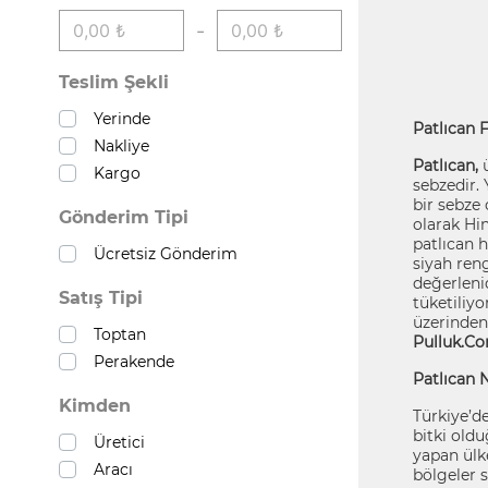
-
Teslim Şekli
Yerinde
Patlıcan F
Nakliye
Patlıcan,
ü
Kargo
sebzedir. 
bir sebze 
Gönderim Tipi
olarak Hi
patlıcan h
Ücretsiz Gönderim
siyah reng
değerlenid
Satış Tipi
tüketiliyo
üzerinden 
Toptan
Pulluk.C
Perakende
Patlıcan N
Kimden
Türkiye’de
bitki old
Üretici
yapan ülke
Aracı
bölgeler 