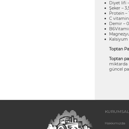
Diyet lifi 
Şeker – 3,
Protein – 
C vitamin
Demir – 
B6Vitamin
Magnezyu
Kalsiyum
Toptan Pa
Toptan pa
miktarda s
güncel pat
KURUMSA
Hakkımızda