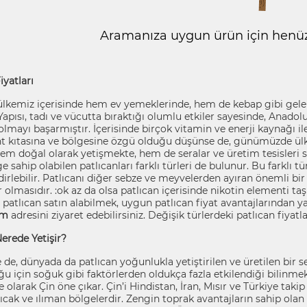
Aramanıza uygun ürün için henüz 
iyatları
lkemiz içerisinde hem ev yemeklerinde, hem de kebap gibi gelene
Yapısı, tadı ve vücutta bıraktığı olumlu etkiler sayesinde, Anadol
olmayı başarmıştır. İçerisinde birçok vitamin ve enerji kaynağı ile y
nt kıtasına ve bölgesine özgü olduğu düşünse de, günümüzde ül
em doğal olarak yetişmekte, hem de seralar ve üretim tesisleri sa
e sahip olabilen patlıcanları farklı türleri de bulunur. Bu farklı t
irlebilir. Patlıcanı diğer sebze ve meyvelerden ayıran önemli bir
r olmasıdır. :ok az da olsa patlıcan içerisinde nikotin elementi ta
patlıcan satın alabilmek, uygun patlıcan fiyat avantajlarından ya
om
adresini ziyaret edebilirsiniz. Değişik türlerdeki patlıcan fiyatlar
erede Yetişir?
 de, dünyada da patlıcan yoğunlukla yetiştirilen ve üretilen bir 
uğu için soğuk gibi faktörlerden oldukça fazla etkilendiği bilinm
 olarak Çin öne çıkar. Çin’i Hindistan, İran, Mısır ve Türkiye taki
sıcak ve ılıman bölgelerdir. Zengin toprak avantajların sahip ol