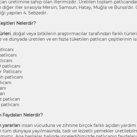
ıcan üretimine sahip olan illerimizdir. Üretilen toplam patlıcand
 diğer iller sırasıyla Mersin, Samsun, Hatay, Muğla ve Bursa’dır
liği yapılan 4. Sebzedir.
eşitleri Nelerdir?
ürleri
, doğal veya bitkilerin araştırmacılar tarafından farklı türle
ve dünyada üretilen ve en fazla tüketilen patlıcan çeşitlerinin isim
tlıcanı
atlıcanı
lıcanı
 patlıcanı
r Patlıcanı
h patlıcanı
lıcanı
anı
can
z patlıcan
patlıcanı
n Faydaları Nelerdir?
n yararları
insan vücuduna ve zihnine birçok farklı açıdan yardım e
n tüm dünyaya yayılmasında, tadı ve lezzetli yemekler üretilebil
ıştır. Ana başlıklar halinde incelediğimizde patlıcanın faydaların