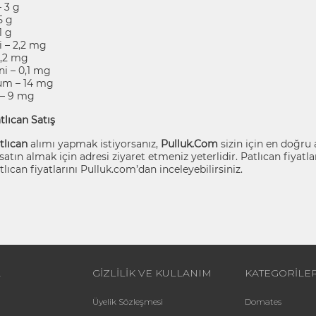
– 3 g
5 g
1 g
i – 2,2 mg
0,2 mg
i – 0,1 mg
m – 14 mg
 – 9 mg
tlıcan Satış
tlıcan
alımı yapmak istiyorsanız,
Pulluk.Com
sizin için en doğru 
atın almak için adresi ziyaret etmeniz yeterlidir. Patlıcan fiyatl
lıcan fiyatlarını Pulluk.com’dan inceleyebilirsiniz.
L
GİZLİLİK VE KULLANIM
KATEGORİLE
Üyelik Sözleşmesi
Domates