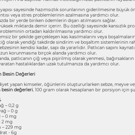
f yapısı sayesinde hazımsızlık sorunlarının giderilmesine büyük 
ntısı veya stres problemlerinin azalmasına yardımcı olur.
da bir yerde biriken ödemlerin dışarı atılmasını sağlar.
yüksek miktarda demir içerirr. Bu özelliği sayesinde kansızlık p
 probleminin ortadan kaldırılmasına yardımcı olur.
temsiz bir şekilde gerçekleşen kas kasılmalarını veya boşalmaları
çiğ olarak yendiği takdirde sindirim ve boşaltım sistemlerinin r
ebzesinin kendisi kadar, sapı da yararlıdır. Patlıcan sapını kaynatıl
un korunmasına birçok alanda yardımcı olur.
da, patlıcanın çiğ veya pişirilmiş olarak yenmesi, bağırsakların
aratan hastalıklardan uzak tutulmanıza da yardımcı olur.
n Besin Değerleri
diyet yapan kimseler, öğünlerini oluştururlarken sebze, meyve vey
 besin değerleri
, 100 gram olarak hesaplanan bir porsiyon için şu
4
ğ – 0,2 g
ağ – 0 g
l – 0 mg
 2 mg
 – 229 mg
rat - 6g