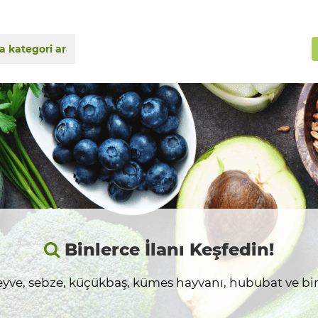
Binlerce İlanı Keşfedin!
yve, sebze, küçükbaş, kümes hayvanı, hububat ve birç