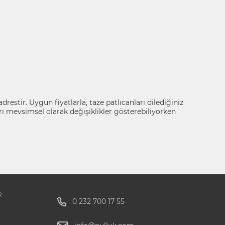
adrestir. Uygun fiyatlarla, taze patlıcanları dilediğiniz
arı mevsimsel olarak değişiklikler gösterebiliyorken
R
0 232 700 17 55