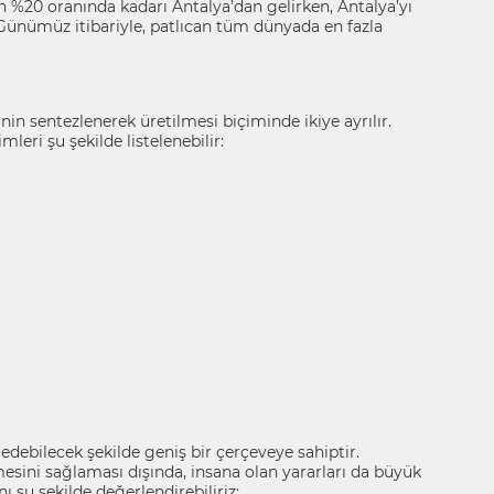
an %20 oranında kadarı Antalya’dan gelirken, Antalya’yı
. Günümüz itibariyle, patlıcan tüm dünyada en fazla
rinin sentezlenerek üretilmesi biçiminde ikiye ayrılır.
leri şu şekilde listelenebilir:
debilecek şekilde geniş bir çerçeveye sahiptir.
mesini sağlaması dışında, insana olan yararları da büyük
ı şu şekilde değerlendirebiliriz: