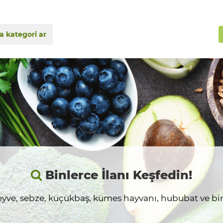
Binlerce İlanı Keşfedin!
yve, sebze, küçükbaş, kümes hayvanı, hububat ve birç