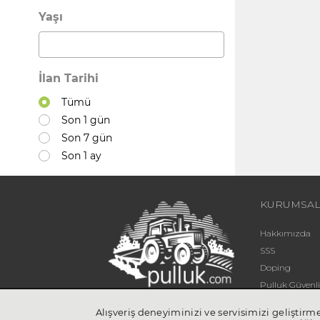
Yaşı
İlan Tarihi
Tümü
Son 1 gün
Son 7 gün
Son 1 ay
KURUMSA
Hakkımızda
SSS
Doping
Pulluk Güven
Blog
Alışveriş deneyiminizi ve servisimizi geliştir
UYGULA
İletişim