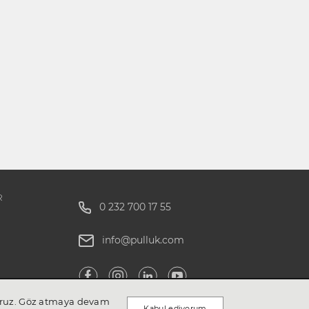
R
0 232 700 17 55
info@pulluk.com
ıyoruz. Göz atmaya devam
Kabul ediyorum