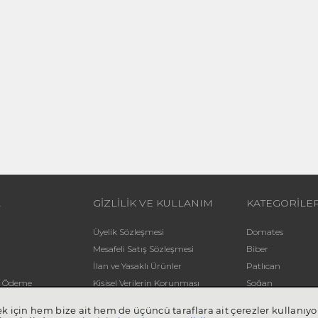
L
GİZLİLİK VE KULLANIM
KATEGORİLE
Üyelik Sözleşmesi
Domates
Mesafeli Satış Sözleşmesi
Biber
İlan ve Yasaklı Ürünler
Patlıcan
li Ödeme
Kişisel Verilerin Korunması
Soğan
Yardım
Patates
mek için hem bize ait hem de üçüncü taraflara ait çerezler kullan