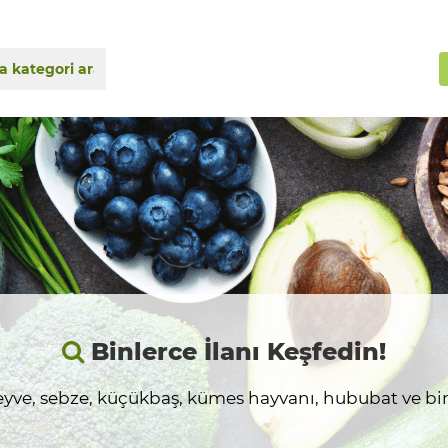
Binlerce İlanı Keşfedin!
yve, sebze, küçükbaş, kümes hayvanı, hububat ve birç