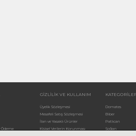
L
GİZLİLİK VE KULLANIM
KATEGORİLE
Üyelik Sözleşmesi
Domates
Mesafeli Satış Sözleşmesi
Biber
İlan ve Yasaklı Ürünler
Patlıcan
li Ödeme
Kişisel Verilerin Korunması
Soğan
Yardım
Patates