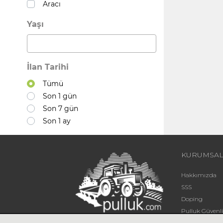
Aracı
Yaşı
İlan Tarihi
Tümü
Son 1 gün
Son 7 gün
Son 1 ay
KURUMSA
Hakkımızda
SSS
Doping
Pulluk Güven
Blog