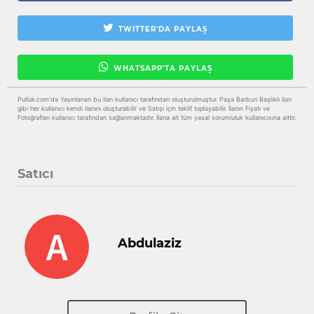
TWITTER'DA PAYLAŞ
WHATSAPP'TA PAYLAŞ
Pulluk.com'da Yayınlanan bu ilan kullanıcı tarafından oluşturulmuştur. Paşa Barbun Başlıklı ilan
gibi her kullanıcı kendi ilanını oluşturabilir ve Satışı için teklif toplayabilir. İlanın Fiyatı ve
Fotoğrafları kullanıcı tarafından sağlanmaktadır. İlana ait tüm yasal sorumluluk kullanıcısına aittir.
Satıcı
Abdulaziz