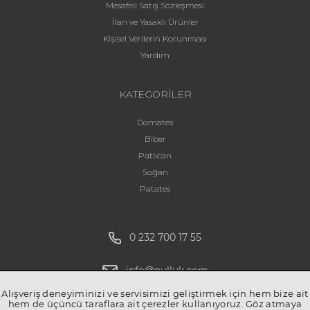
Mesafeli Satış Sözleşmesi
İlan ve Yasaklı Ürünler
Kişisel Verilerin Korunması
Yardım
KATEGORİLER
Domates
Biber
Patlıcan
Soğan
Patates
0 232 700 17 55
info@pulluk.com
Alışveriş deneyiminizi ve servisimizi geliştirmek için hem bize ait
hem de üçüncü taraflara ait çerezler kullanıyoruz. Göz atmaya