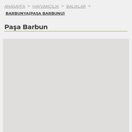
>
>
>
ANASAYFA
HAYVANCILIK
BALIKLAR
BARBUNYA(PAŞA BARBUNU)
Paşa Barbun