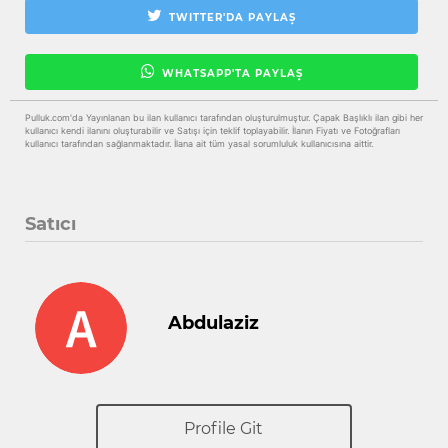
TWITTER'DA PAYLAŞ
WHATSAPP'TA PAYLAŞ
Pulluk.com'da Yayınlanan bu ilan kullanıcı tarafından oluşturulmuştur. Çapak Başlıklı ilan gibi her
kullanıcı kendi ilanını oluşturabilir ve Satışı için teklif toplayabilir. İlanın Fiyatı ve Fotoğrafları
kullanıcı tarafından sağlanmaktadır. İlana ait tüm yasal sorumluluk kullanıcısına aittir.
Satıcı
Abdulaziz
Profile Git