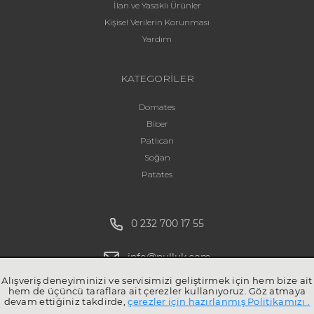
İlan ve Yasaklı Ürünler
Kişisel Verilerin Korunması
Yardım
KATEGORİLER
Domates
Biber
Patlıcan
Soğan
Patates
0 232 700 17 55
info@pulluk.com
Alışveriş deneyiminizi ve servisimizi geliştirmek için hem bize ait
hem de üçüncü taraflara ait çerezler kullanıyoruz. Göz atmaya
devam ettiğiniz takdirde,
çerezler için hazırlanmış Politikamızı .