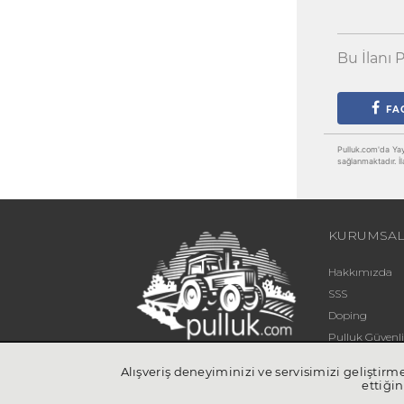
Bu İlanı P
FA
Pulluk.com'da Yayın
sağlanmaktadır. İl
KURUMSA
Hakkımızda
SSS
Doping
Pulluk Güven
Blog
Alışveriş deneyiminizi ve servisimizi geliştir
İletişim
ettiğin