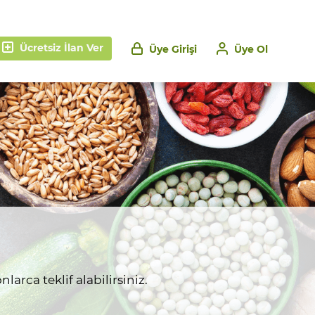
Ücretsiz İlan Ver
Üye Girişi
Üye Ol
larca teklif alabilirsiniz.