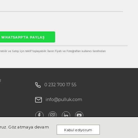
WHATSAPP'TA PAYLAŞ
ilir ve Satışı için teklif toplayabilir. İlanın Fiyatı ve Fotoğrafları kullanıcı tarafından
R
0 232 700 17 55
info@pulluk.com
ıyoruz. Göz atmaya devam
Kabul ediyorum