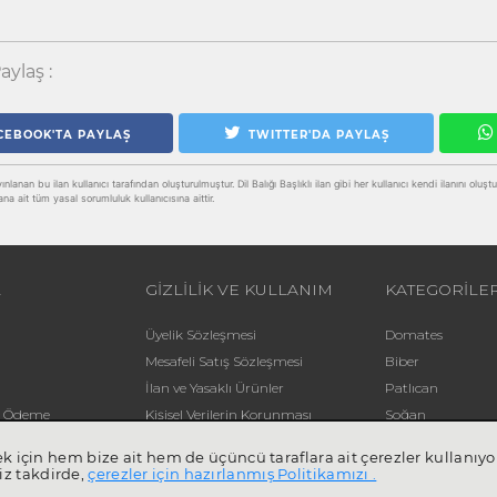
aylaş :
CEBOOK'TA PAYLAŞ
TWITTER'DA PAYLAŞ
lanan bu ilan kullanıcı tarafından oluşturulmuştur. Dil Balığı Başlıklı ilan gibi her kullanıcı kendi ilanını oluşturab
ana ait tüm yasal sorumluluk kullanıcısına aittir.
L
GİZLİLİK VE KULLANIM
KATEGORİLE
Üyelik Sözleşmesi
Domates
Mesafeli Satış Sözleşmesi
Biber
İlan ve Yasaklı Ürünler
Patlıcan
li Ödeme
Kişisel Verilerin Korunması
Soğan
Yardım
Patates
mek için hem bize ait hem de üçüncü taraflara ait çerezler kullan
iz takdirde,
çerezler için hazırlanmış Politikamızı .