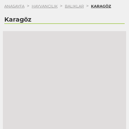
>
>
>
ANASAYFA
HAYVANCILIK
BALIKLAR
KARAGÖZ
Karagöz