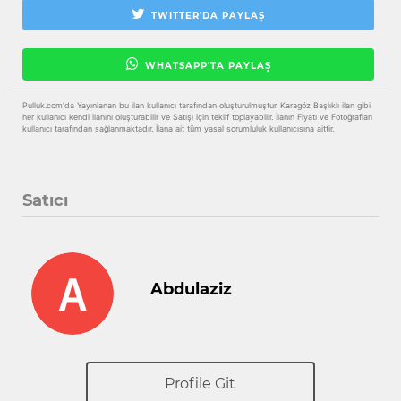
TWITTER'DA PAYLAŞ
WHATSAPP'TA PAYLAŞ
Pulluk.com'da Yayınlanan bu ilan kullanıcı tarafından oluşturulmuştur. Karagöz Başlıklı ilan gibi
her kullanıcı kendi ilanını oluşturabilir ve Satışı için teklif toplayabilir. İlanın Fiyatı ve Fotoğrafları
kullanıcı tarafından sağlanmaktadır. İlana ait tüm yasal sorumluluk kullanıcısına aittir.
Satıcı
Abdulaziz
Profile Git