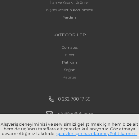
İlan ve Yasaklı Ürünler
Kişisel Verilerin Korunması
Yardım
KATEGORİLER
Domates
Biber
Patlıcan
Soğan
Patates
0 232 700 17 55
info@pulluk.com
Alışveriş deneyiminizi ve servisimizi geliştirmek için hem bize ait
hem de üçüncü taraflara ait çerezler kullanıyoruz. Göz atmaya
devam ettiğiniz takdirde,
çerezler için hazırlanmış Politikamızı .