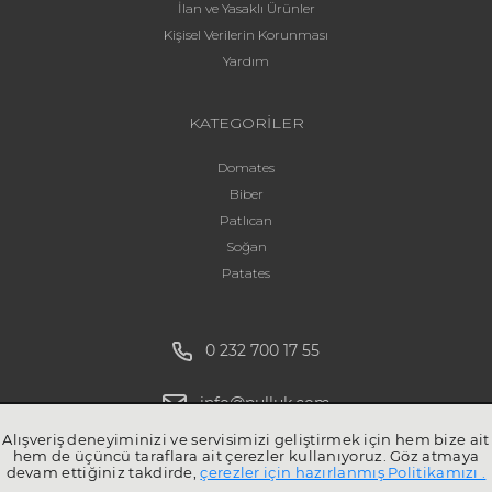
İlan ve Yasaklı Ürünler
Kişisel Verilerin Korunması
Yardım
KATEGORİLER
Domates
Biber
Patlıcan
Soğan
Patates
0 232 700 17 55
info@pulluk.com
Alışveriş deneyiminizi ve servisimizi geliştirmek için hem bize ait
hem de üçüncü taraflara ait çerezler kullanıyoruz. Göz atmaya
devam ettiğiniz takdirde,
çerezler için hazırlanmış Politikamızı .