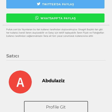
TWITTER'DA PAYLAŞ
WHATSAPP'TA PAYLAŞ
Pulluk.com'da Yayınlanan bu ilan kullanıcı tarafından oluşturulmuştur. Sinagrit Başlıklı ilan gibi
her kullanıcı kendi ilanını oluşturabilir ve Satışı için teklif toplayabilir. İlanın Fiyatı ve Fotoğrafları
kullanıcı tarafından sağlanmaktadır. İlana ait tüm yasal sorumluluk kullanıcısına aittir.
Satıcı
Abdulaziz
Profile Git