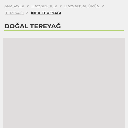
>
>
>
ANASAYFA
HAYVANCILIK
HAYVANSAL ÜRÜN
>
TEREYAĞI
İNEK TEREYAĞI
DOĞAL TEREYAĞ