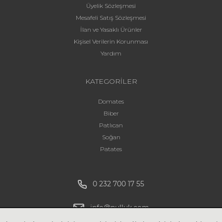
Üyelik Sözleşmesi
Mesafeli Satış Sözleşmesi
İlan ve Yasaklı Ürünler
Kişisel Verilerin Korunması
Yardım
KATEGORİLER
Domates
Biber
Patlıcan
Soğan
Patates
0 232 700 17 55
info@pulluk.com