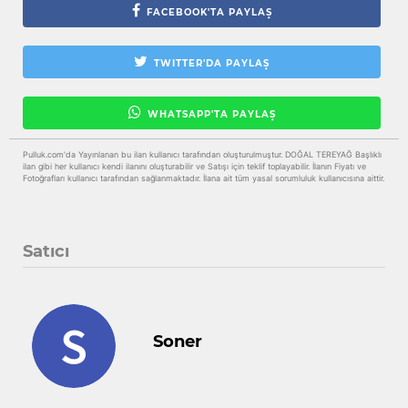
FACEBOOK'TA PAYLAŞ
TWITTER'DA PAYLAŞ
WHATSAPP'TA PAYLAŞ
Pulluk.com'da Yayınlanan bu ilan kullanıcı tarafından oluşturulmuştur. DOĞAL TEREYAĞ Başlıklı
ilan gibi her kullanıcı kendi ilanını oluşturabilir ve Satışı için teklif toplayabilir. İlanın Fiyatı ve
Fotoğrafları kullanıcı tarafından sağlanmaktadır. İlana ait tüm yasal sorumluluk kullanıcısına aittir.
Satıcı
Soner