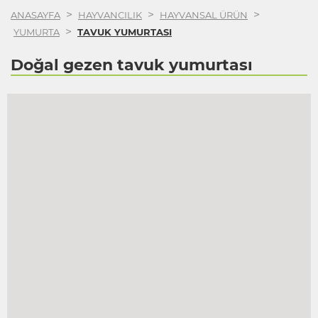
>
>
>
ANASAYFA
HAYVANCILIK
HAYVANSAL ÜRÜN
>
YUMURTA
TAVUK YUMURTASI
Doğal gezen tavuk yumurtası