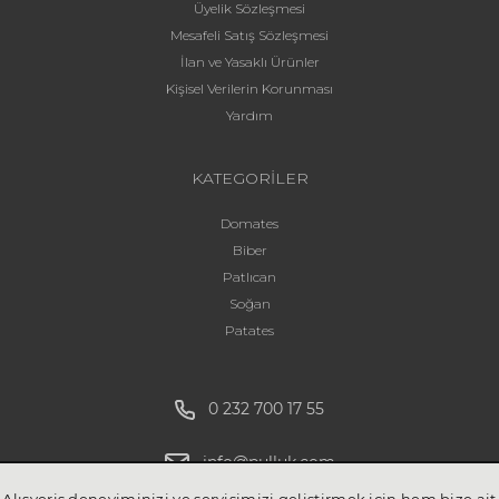
Üyelik Sözleşmesi
Mesafeli Satış Sözleşmesi
İlan ve Yasaklı Ürünler
Kişisel Verilerin Korunması
Yardım
KATEGORİLER
Domates
Biber
Patlıcan
Soğan
Patates
0 232 700 17 55
info@pulluk.com