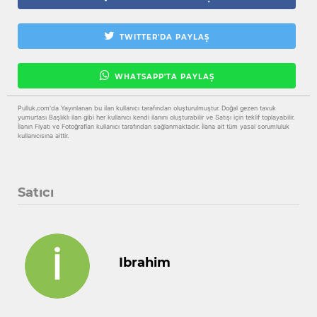
TWITTER'DA PAYLAŞ
WHATSAPP'TA PAYLAŞ
Pulluk.com'da Yayınlanan bu ilan kullanıcı tarafından oluşturulmuştur. Doğal gezen tavuk
yumurtası Başlıklı ilan gibi her kullanıcı kendi ilanını oluşturabilir ve Satışı için teklif toplayabilir.
İlanın Fiyatı ve Fotoğrafları kullanıcı tarafından sağlanmaktadır. İlana ait tüm yasal sorumluluk
kullanıcısına aittir.
Satıcı
Ibrahim