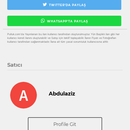
TWITTER'DA PAYLAŞ
WHATSAPP'TA PAYLAŞ
Pulluk.com'da Yayınlanan bu ilan kullanıcı tarafından oluşturulmuştur. Yün Başlıklı ilan gibi her
kullanıcı kendi ilanını oluşturabilir ve Satışı için teklif toplayabilir. İlanın Fiyatı ve Fotoğrafları
kullanıcı tarafından sağlanmaktadır. İlana ait tüm yasal sorumluluk kullanıcısına aittir.
Satıcı
Abdulaziz
Profile Git