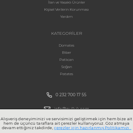
İlan ve Yasaklı Ürünler
Kişisel Verilerin Korunması
Yardım
KATEGORİLER
Domates
Biber
Patlıcan
Soğan
Patates
0 232 700 17 55
info@pulluk.com
Alışveriş deneyiminizi ve servisimizi geliştirmek için hem bize ait
hem de üçüncü taraflara ait çerezler kullanıyoruz. Göz atmaya
devam ettiğiniz takdirde,
çerezler için hazırlanmış Politikamızı .