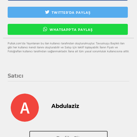
TWITTER'DA PAYLAŞ
WHATSAPP'TA PAYLAŞ
Pulluk.com'da Yayınlanan bu ilan kullanıcı tarafından oluşturulmuştur. Tavuskuşu Başlıklı ilan
gibi her kullanıcı kendi ilanını oluşturabilir ve Satışı için teklif toplayabilir. İlanın Fiyatı ve
Fotoğrafları kullanıcı tarafından sağlanmaktadır. İlana ait tüm yasal sorumluluk kullanıcısına aittir.
Satıcı
Abdulaziz