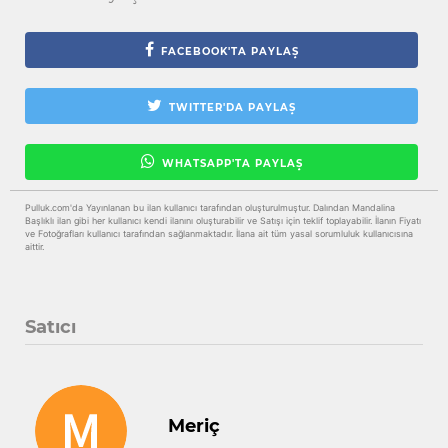
FACEBOOK'TA PAYLAŞ
TWITTER'DA PAYLAŞ
WHATSAPP'TA PAYLAŞ
Pulluk.com'da Yayınlanan bu ilan kullanıcı tarafından oluşturulmuştur. Dalından Mandalina
Başlıklı ilan gibi her kullanıcı kendi ilanını oluşturabilir ve Satışı için teklif toplayabilir. İlanın Fiyatı
ve Fotoğrafları kullanıcı tarafından sağlanmaktadır. İlana ait tüm yasal sorumluluk kullanıcısına
aittir.
Satıcı
Meriç