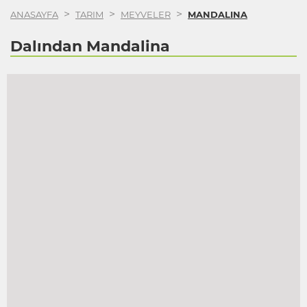
>
>
>
ANASAYFA
TARIM
MEYVELER
MANDALINA
Dalından Mandalina