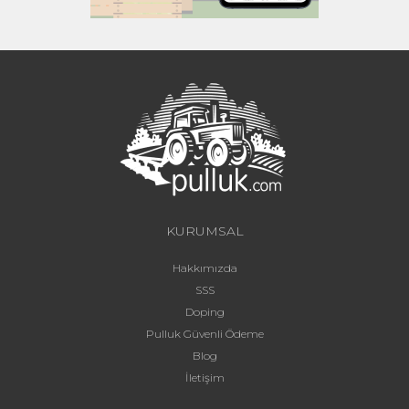
KURUMSAL
Hakkımızda
SSS
Doping
Pulluk Güvenli Ödeme
Blog
İletişim