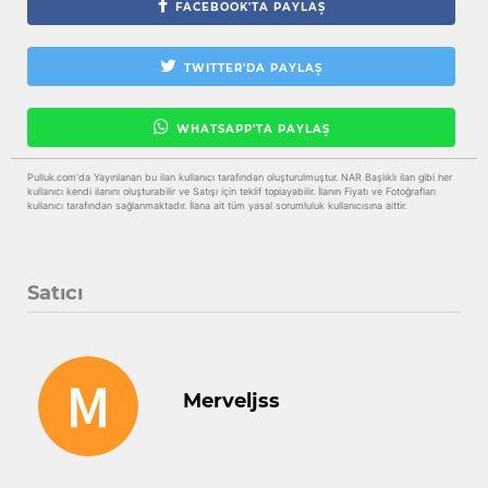
FACEBOOK'TA PAYLAŞ
TWITTER'DA PAYLAŞ
WHATSAPP'TA PAYLAŞ
Pulluk.com'da Yayınlanan bu ilan kullanıcı tarafından oluşturulmuştur. NAR Başlıklı ilan gibi her
kullanıcı kendi ilanını oluşturabilir ve Satışı için teklif toplayabilir. İlanın Fiyatı ve Fotoğrafları
kullanıcı tarafından sağlanmaktadır. İlana ait tüm yasal sorumluluk kullanıcısına aittir.
Satıcı
Merveljss