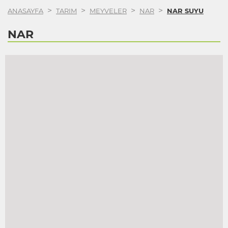
>
>
>
>
ANASAYFA
TARIM
MEYVELER
NAR
NAR SUYU
NAR