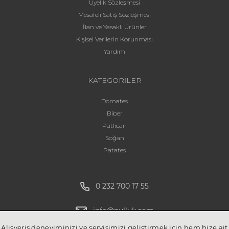
Üyelik Sözleşmesi
Mesafeli Satış Sözleşmesi
İlan ve Yasaklı Ürünler
Kişisel Verilerin Korunması
Yardım
KATEGORİLER
Domates
Biber
Patlıcan
Soğan
Patates
0 232 700 17 55
info@pulluk.com
Alışveriş deneyiminizi ve servisimizi geliştirmek için hem bize ait