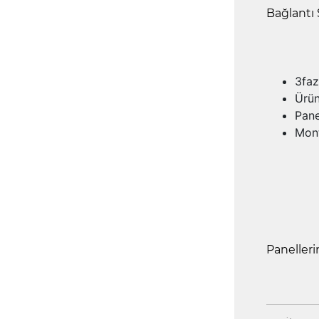
Bağlantı 
3faz
Ürün
Pane
Mont
Panelleri