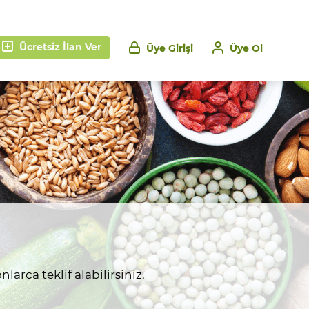
Ücretsiz İlan Ver
Üye Girişi
Üye Ol
larca teklif alabilirsiniz.