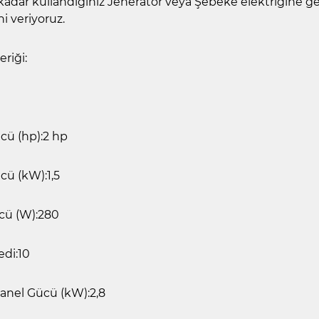
adar kullandığınız Jeneratör veya Şebeke elektriğine 
ni veriyoruz.
eriği:
cü (hp):2 hp
cü (kW):1,5
cü (W):280
edi:10
anel Gücü (kW):2,8