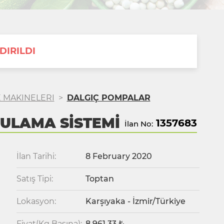
DIRILDI
E MAKINELERI
>
DALGIÇ POMPALAR
SULAMA SİSTEMİ
1357683
İlan No:
İlan Tarihi:
8 February 2020
Satış Tipi:
Toptan
Lokasyon:
Karşıyaka - İzmir/Türkiye
Fiyat(Kg Başına):
8,961.33 ₺