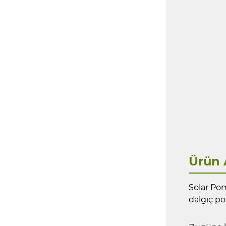
Ürün 
Solar Pom
dalgıç p