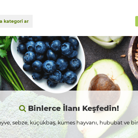
Binlerce İlanı Keşfedin!
yve, sebze, küçükbaş, kümes hayvanı, hububat ve birç