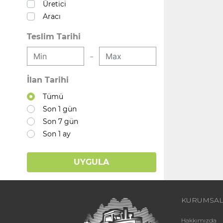
Üretici
Aracı
Teslim Tarihi
-
İlan Tarihi
Tümü
Son 1 gün
Son 7 gün
Son 1 ay
UYGULA
KURUMSA
Hakkımızda