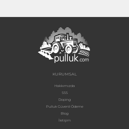
KURUMSAL
Hakkımızda
SSS
Doping
Pulluk Güvenli Ödeme
Blog
İletişim