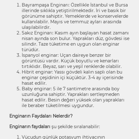
Bayrampaşa Enginarı: Özellikle İstanbul ve Bursa
illerinde sıklıkla yetiştirilmektedir. İri ve basık bir
görünüme sahiptir. Yemeklerde ve konservelerde
kullanılabilir. Mayıs ve temmuz ayları arasında
ulaşılabilirdir.
Sakız Enginarı: Kasım ayın başlayan hasat zamanı
nisan ayında son bulur. Yaprakları düz, gövdesi ise
silindir. Taze tüketime en uygun olan enginar
türüdür.
İspanyol enginar: Uçan daireye benzer bir
görüntüsü vardır. Küçük boyutlu ve kenarları
tırtıklıdır. Beyaz, sarı ve yeşil renklerde olabilir.
Hibrit enginar: Yassı gövdeli kalın saplı olan bu
enginar çeşidinin içi küçüktür. 3-4 ay içerisinde
hasat edilir.
Baby enginar: 5 ile 7 santimetre arasında boy
uzunluğuna sahiptir. Yaprakları sertleşmeden
hasat edilir. Besin değeri yüksek olan yaprakları
ile beraber tüketilmesi uygundur.
Enginarın Faydaları Nelerdir?
Enginarın faydaları
şu şekilde sıralanabilir:
Vücudun günlük potasyum ihtiyacının