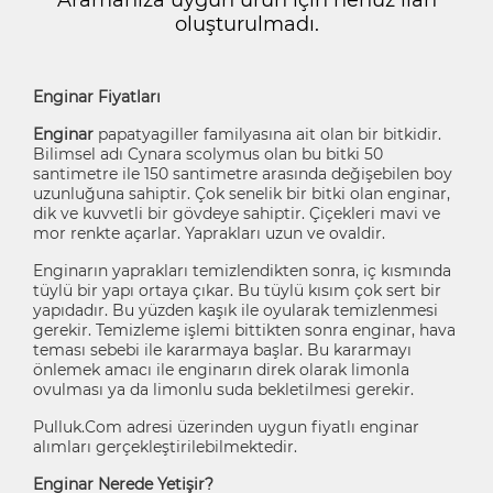
oluşturulmadı.
Enginar Fiyatları
Enginar
papatyagiller familyasına ait olan bir bitkidir.
Bilimsel adı Cynara scolymus olan bu bitki 50
santimetre ile 150 santimetre arasında değişebilen boy
uzunluğuna sahiptir. Çok senelik bir bitki olan enginar,
dik ve kuvvetli bir gövdeye sahiptir. Çiçekleri mavi ve
mor renkte açarlar. Yaprakları uzun ve ovaldir.
Enginarın yaprakları temizlendikten sonra, iç kısmında
tüylü bir yapı ortaya çıkar. Bu tüylü kısım çok sert bir
yapıdadır. Bu yüzden kaşık ile oyularak temizlenmesi
gerekir. Temizleme işlemi bittikten sonra enginar, hava
teması sebebi ile kararmaya başlar. Bu kararmayı
önlemek amacı ile enginarın direk olarak limonla
ovulması ya da limonlu suda bekletilmesi gerekir.
Pulluk.Com adresi üzerinden uygun fiyatlı enginar
alımları gerçekleştirilebilmektedir.
Enginar Nerede Yetişir?