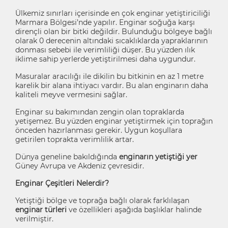
Ülkemiz sınırları içerisinde en çok enginar yetiştiriciliği
Marmara Bölgesi’nde yapılır. Enginar soğuğa karşı
dirençli olan bir bitki değildir. Bulunduğu bölgeye bağlı
olarak 0 derecenin altındaki sıcaklıklarda yapraklarının
donması sebebi ile verimliliği düşer. Bu yüzden ılık
iklime sahip yerlerde yetiştirilmesi daha uygundur.
Masuralar aracılığı ile dikilin bu bitkinin en az 1 metre
karelik bir alana ihtiyacı vardır. Bu alan enginarın daha
kaliteli meyve vermesini sağlar.
Enginar su bakımından zengin olan topraklarda
yetişemez. Bu yüzden enginar yetiştirmek için toprağın
önceden hazırlanması gerekir. Uygun koşullara
getirilen toprakta verimlilik artar.
Dünya geneline bakıldığında
enginarın yetiştiği yer
Güney Avrupa ve Akdeniz çevresidir.
Enginar Çeşitleri Nelerdir?
Yetiştiği bölge ve toprağa bağlı olarak farklılaşan
enginar türleri
ve özellikleri aşağıda başlıklar halinde
verilmiştir.