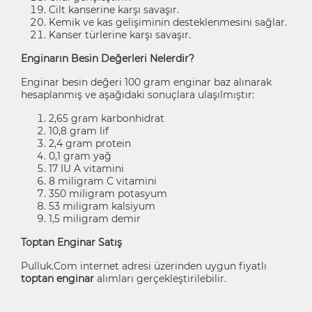
Cilt kanserine karşı savaşır.
Kemik ve kas gelişiminin desteklenmesini sağlar.
Kanser türlerine karşı savaşır.
Enginarın Besin Değerleri Nelerdir?
Enginar besin değeri 100 gram enginar baz alınarak
hesaplanmış ve aşağıdaki sonuçlara ulaşılmıştır:
2,65 gram karbonhidrat
10,8 gram lif
2,4 gram protein
0,1 gram yağ
17 IU A vitamini
8 miligram C vitamini
350 miligram potasyum
53 miligram kalsiyum
1,5 miligram demir
Toptan Enginar Satış
Pulluk.Com internet adresi üzerinden uygun fiyatlı
toptan enginar
alımları gerçekleştirilebilir.