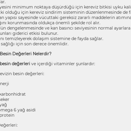
ar.
yesini minimum noktaya düşürdüğü için kereviz bitkisi uyku kalites
bitki olduğu için kereviz sindirim sisteminin düzenlenmesinde de f
an yapısı sayesinde vücuttaki gereksiz zararlı maddelerin atımına
ğını korunmasında oldukça önemli şekilde rol alır.
lün dengelenmesinde ve kan basıncı seviyesinin normal ayarlara 
unları giderici etkisi bulunur.
ını temizleyerek dolaşım sistemine de fayda sağlar.
sağlığı için son derece önemlidir.
 Besin Değerleri Nelerdir?
besin değerleri
ve içerdiği vitaminler şunlardır:
evizin besin değerleri:
nerji
karbonhidrat
şeker
 yağ
mega 6 yağ asidi
protein
eğerleri: