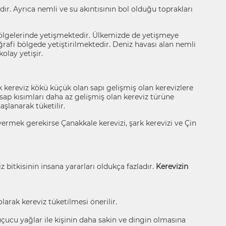
ır. Ayrıca nemli ve su akıntısının bol olduğu toprakları
bölgelerinde yetişmektedir. Ülkemizde de yetişmeye
rafi bölgede yetiştirilmektedir. Deniz havası alan nemli
olay yetişir.
k kereviz kökü küçük olan sapı gelişmiş olan kerevizlere
 sap kısımları daha az gelişmiş olan kereviz türüne
aşlanarak tüketilir.
vermek gerekirse Çanakkale kerevizi, şark kerevizi ve Çin
 bitkisinin insana yararları oldukça fazladır.
Kerevizin
arak kereviz tüketilmesi önerilir.
 uçucu yağlar ile kişinin daha sakin ve dingin olmasına