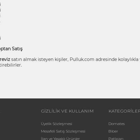
i
i
i
n
i
optan Satış
reviz
satın almak isteyen kişiler, Pulluk.com adresinde kolaylıkla
rebilirler.
L
GİZLİLİK VE KULLANIM
KATEGORİLE
Üyelik Sözleşmesi
Domates
Mesafeli Satış Sözleşmesi
Biber
İlan ve Yasaklı Ürünler
Patlıcan