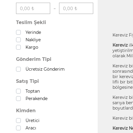
-
Teslim Şekli
Yerinde
Kereviz Fi
Nakliye
Kereviz
il
Kargo
yetiştiril
olarak Mil
Gönderim Tipi
Kereviz bi
Ücretsiz Gönderim
sonrasında
bir kerevi
Satış Tipi
lifli bir 
bölgesine 
Toptan
Kereviz bi
Perakende
sarıya be
boyutlard
Kimden
Kereviz bi
Üretici
Aracı
Kereviz Ne