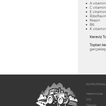
A vitamin
C vitamin
E vitamin
Riboflavi
Niasin
B6
K vitamin
Kereviz T
Toptan ke
gerçekleşti
KURUMSA
Hakkımızda
SSS
Doping