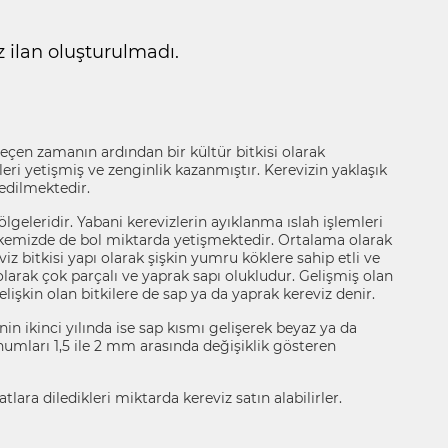
ilan oluşturulmadı.
geçen zamanın ardından bir kültür bitkisi olarak
leri yetişmiş ve zenginlik kazanmıştır. Kerevizin yaklaşık
 edilmektedir.
lgeleridir. Yabani kerevizlerin ayıklanma ıslah işlemleri
z ülkemizde de bol miktarda yetişmektedir. Ortalama olarak
iz bitkisi yapı olarak şişkin yumru köklere sahip etli ve
ı olarak çok parçalı ve yaprak sapı olukludur. Gelişmiş olan
elişkin olan bitkilere de sap ya da yaprak kereviz denir.
minin ikinci yılında ise sap kısmı gelişerek beyaz ya da
umları 1,5 ile 2 mm arasında değişiklik gösteren
lara diledikleri miktarda kereviz satın alabilirler.