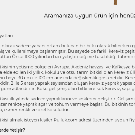
Aramanıza uygun ürün için henüz 
yatları
k olarak sadece yabani ortam bulunan bir bitki olarak bilinirken 
miş ve kullanılmaya başlanmıştır. Bu sayede de farklı kereviz çeşit
attan Önce 1000 yılından beri yetiştirildiği ve tüketildiği tahmin
tkisinin yetişme bölgeleri Avrupa, Akdeniz havzası ve Kafkasya bö
 elde edilen iki yıllık, kokulu ve otsu tarım bitkisi olan kerevi
zin boyu 30 cm ile 100 cm arasında değişkenlik gösterebilir. Kerev
bitkidir. 2 ile 5 arası yaprak sayısından oluşan kereviz yaprak yapıs
göre adlandırılır. Kökü gelişmiş olan bitkilere kök kereviz, sapı g
tkisi ilk yılında sadece yapraklarını ve köklerini geliştirir. Gelişi
nzer renkte yaprak açar ve tohum vermeye başlar. Bu bitkinin toh
a, esmer renkli ve özel kokuludur.
tkisi almak isteyen kişiler Pulluk.com adresi üzerinden uygun fiyat
rde Yetişir?