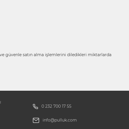
 ve güvenle satın alma işlemlerini diledikleri miktarlarda
R
0 232 700 17 55
info@pulluk.com