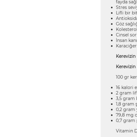
fayda sağl
Stres sevi
Lifli bir 
Antioksid
Göz sağlı
Kolestero
Cinsel sor
İnsan kan
Karaciğer 
Kerevizin
Kerevizin 
100 gr ker
16 kalori e
2 gram lif
3,5 gram 
1,8 gram 
0,2 gram
79,8 mg o
0,7 gram 
Vitamin D