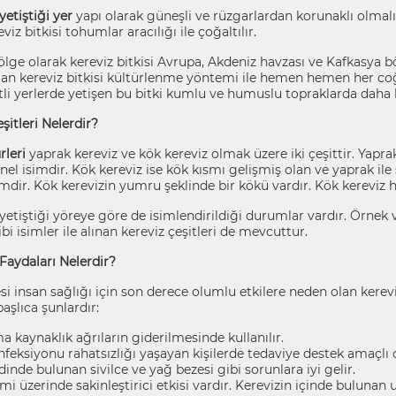
yetiştiği yer
yapı olarak güneşli ve rüzgarlardan korunaklı olmalıd
viz bitkisi tohumlar aracılığı ile çoğaltılır.
ölge olarak kereviz bitkisi Avrupa, Akdeniz havzası ve Kafkasya 
 olan kereviz bitkisi kültürlenme yöntemi ile hemen hemen her coğ
li yerlerde yetişen bu bitki kumlu ve humuslu topraklarda daha k
şitleri Nelerdir?
rleri
yaprak kereviz ve kök kereviz olmak üzere iki çeşittir. Yapra
nel isimdir. Kök kereviz ise kök kısmı gelişmiş olan ve yaprak ile
imdir. Kök kerevizin yumru şeklinde bir kökü vardır. Kök kereviz h
yetiştiği yöreye göre de isimlendirildiği durumlar vardır. Örnek 
ibi isimler ile alınan kereviz çeşitleri de mevcuttur.
Faydaları Nelerdir?
i insan sağlığı için son derece olumlu etkilere neden olan kereviz
aşlıca şunlardır:
 kaynaklık ağrıların giderilmesinde kullanılır.
feksiyonu rahatsızlığı yaşayan kişilerde tedaviye destek amaçlı ol
ldinde bulunan sivilce ve yağ bezesi gibi sorunlara iyi gelir.
emi üzerinde sakinleştirici etkisi vardır. Kerevizin içinde bulunan