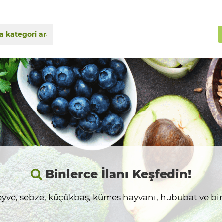
Binlerce İlanı Keşfedin!
yve, sebze, küçükbaş, kümes hayvanı, hububat ve birç