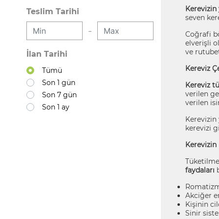
Kerevizin 
Teslim Tarihi
seven kere
-
Coğrafi b
elverişli
ve rutubet
İlan Tarihi
Kereviz Çe
Tümü
Son 1 gün
Kereviz tü
verilen ge
Son 7 gün
verilen is
Son 1 ay
Kerevizin 
kerevizi g
Kerevizin 
Tüketilmes
faydaları
b
Romatizma
Akciğer en
Kişinin ci
Sinir sist