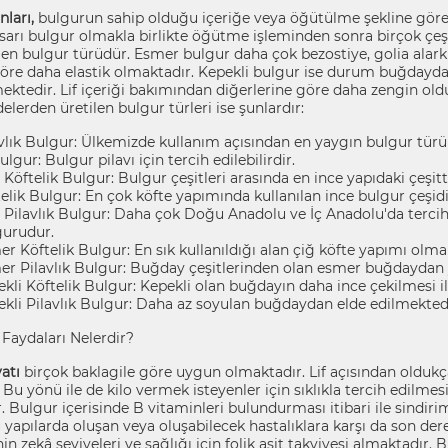
nları,
bulgurun sahip olduğu içeriğe veya öğütülme şekline göre 
sarı bulgur olmakla birlikte öğütme işleminden sonra birçok çeş
ilen bulgur türüdür. Esmer bulgur daha çok bezostiye, golia alark
öre daha elastik olmaktadır. Kepekli bulgur ise durum buğdayda
ektedir. Lif içeriği bakımından diğerlerine göre daha zengin old
erden üretilen bulgur türleri ise şunlardır:
vlık Bulgur: Ülkemizde kullanım açısından en yaygın bulgur türü
Bulgur: Bulgur pilavı için tercih edilebilirdir.
 Köftelik Bulgur: Bulgur çeşitleri arasında en ince yapıdaki çeşitti
elik Bulgur: En çok köfte yapımında kullanılan ince bulgur çeşidi
 Pilavlık Bulgur: Daha çok Doğu Anadolu ve İç Anadolu'da tercih 
gurudur.
r Köftelik Bulgur: En sık kullanıldığı alan çiğ köfte yapımı olma
r Pilavlık Bulgur: Buğday çeşitlerinden olan esmer buğdaydan ya
kli Köftelik Bulgur: Kepekli olan buğdayın daha ince çekilmesi il
kli Pilavlık Bulgur: Daha az soyulan buğdaydan elde edilmektedi
Faydaları Nelerdir?
atı
birçok baklagile göre uygun olmaktadır. Lif açısından oldukç
. Bu yönü ile de kilo vermek isteyenler için sıklıkla tercih edilme
 Bulgur içerisinde B vitaminleri bulundurması itibari ile sindiri
u yapılarda oluşan veya oluşabilecek hastalıklara karşı da son 
in zekâ seviyeleri ve sağlığı için folik asit takviyesi almaktadır. 