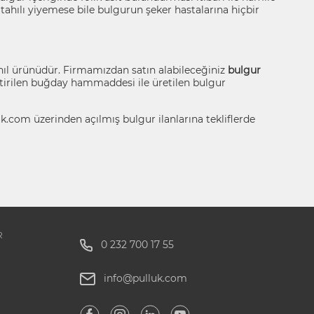
 tahılı yiyemese bile bulgurun şeker hastalarına hiçbir
tahıl ürünüdür. Firmamızdan satın alabileceğiniz
bulgur
ştirilen buğday hammaddesi ile üretilen bulgur
luk.com üzerinden açılmış bulgur ilanlarına tekliflerde
R
0 232 700 17 55
info@pulluk.com