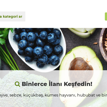
Binlerce İlanı Keşfedin!
yve, sebze, küçükbaş, kümes hayvanı, hububat ve birç