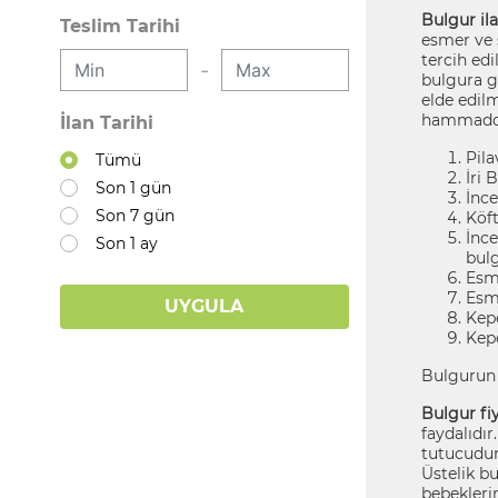
Bulgur ila
Teslim Tarihi
esmer ve 
tercih ed
-
bulgura g
elde edilm
hammaddel
İlan Tarihi
Pila
Tümü
İri 
Son 1 gün
İnce
Son 7 gün
Köft
İnce
Son 1 ay
bul
Esme
Esme
UYGULA
Kepe
Kepe
Bulgurun 
Bulgur fiy
faydalıdır
tutucudur.
Üstelik b
bebeklerin