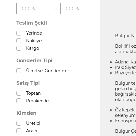
-
Teslim Şekli
Yerinde
Bulgur Ne
Nakliye
Bol lifli 
Kargo
anılmakta
Gönderim Tipi
Adana: Ka
Irak: Siyez
Ücretsiz Gönderim
Bazı yerle
Satış Tipi
Bulgur te
gelen buğd
Toptan
bağırsakla
olan buğd
Perakende
Öz kepek:
Kimden
selenyum,
Endosperm
Üretici
Aracı
Bulgur Çeş