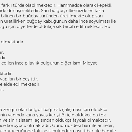
farklı türde olabilmektedir. Hammadde olarak kepekli,
ide dönüşmektedir. Sarı bulgur, ülkemizde en fazla
 bilinen bir buğday türünden üretilmekte olup sarı
n üretilirken buğday kabuğunun daha ince soyulması ile
uğu için diyetlerde oldukça sık tercih edilmektedir. Bu
 olmaktadır.
r.
dir.
edilen ince pilavlık bulgurun diğer ismi Midyat
ktadır.
pılan bir çeşittir.
e elde edilmektedir.
r.
a zengin olan bulgur bağırsak çalışması için oldukça
sinin yanında kana yavaş karıştığı için oldukça da tok
m ve sinir sistemi açısından oldukça faydalı olmaktadır.
derece koruyucu olmaktadır. Günümüzdeki hamile anneler,
Bulgur içeriğinde folik asit bulundurması itibari ile hamile