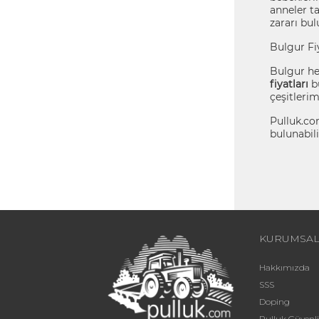
anneler ta
zararı bu
Bulgur Fiy
Bulgur hem
fiyatları
bü
çeşitlerim
Pulluk.com
bulunabil
KURUMSA
Hakkımızda
SSS
Doping
Pulluk Güven