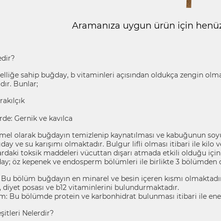
Aramanıza uygun ürün için henüz 
dir?
özelliğe sahip buğday, b vitaminleri açısından oldukça zengin olm
dır. Bunlar;
rakılçık
rde: Gernik ve kavılca
mel olarak buğdayın temizlenip kaynatılması ve kabuğunun soy
ay ve su karışımı olmaktadır. Bulgur lifli olması itibari ile kilo
rdaki toksik maddeleri vücuttan dışarı atmada etkili olduğu için
ay; öz kepenek ve endosperm bölümleri ile birlikte 3 bölümden 
 Bu bölüm buğdayın en minarel ve besin içeren kısmı olmaktadır
 diyet posası ve b12 vitaminlerini bulundurmaktadır.
: Bu bölümde protein ve karbonhidrat bulunması itibari ile enerj
itleri Nelerdir?