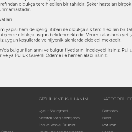
rafından oldukça tercih edilen bir tahıldır. Şeker hastaları birçok
lunmamaktadır.
atları
 yapısı hem de içeriği itibari ile oldukça sık tercih edilen bir 
tçenize oldukça uygun belirlenmektedir. Verimli alanlarda yeti
iz uygun koşullarda ve hijyenik alanlarda elde edilmektedir.
'da bulgur ilanlarını ve bulgur fiyatlarını inceleyebilirsiniz. Pul
ir ve ya Pulluk Güvenli Ödeme ile hemen alabilirsiniz.
L
GİZLİLİK VE KULLANIM
KATEGORİLE
Üyelik Sözleşmesi
Domates
Mesafeli Satış Sözleşmesi
Biber
İlan ve Yasaklı Ürünler
Patlıcan
li Ödeme
Kişisel Verilerin Korunması
Soğan