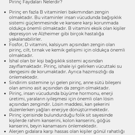
Pirinç Faydaları Nelerdir?
Pirinç en fazla B vitaminleri bakımından zengin
olmaktadır. Bu vitaminler insan vücudunda bağışıklık
sistemi güçlenmesinde ve kansere karşı korunmada
oldukça önemli olmaktadır. B vitamini eksik olan kişiler
depresyon ve Alzheimer gibi birçok hastalığa
yakalanabilirler.
Fosfor, D vitamini, kalsiyum açısından zengin olan
pirinç, cilt, tırnak ve kemik gelişimi için oldukça önemli
olmaktadır.
İshal olan bir kişi bağışıklık sistemi açısından
zayıflamaktadır. Pirinç, ishale iyi gelirken vücuttaki su
dengesini de korumaktadır. Ayrıca hazımsızlığı da
önlemektedir.
Sindirim sistemine iyi gelen pirinç, anne sütü bileşeni
olan amino asit açısından da zengin olmaktadır.
Pirinç, insan vücudunda büyüme hormonu, enerji
üretimi, yaraların iyileşmesi için önemli olan lösin
açısından zengindir. Lösin maddesi, kan şekerini
düzenlerken yağları enerjiye dönüştürmektedir.
Pirinç içerisinde bulundurduğu folik sit sayesinde
kişilerde rahim kanserini, kolon kanserini, göğüs
kanserini, beyin kanamasını önlemektedir.
Alerjen gıdalara karşı hassas olan kişiler gönül rahatlığı