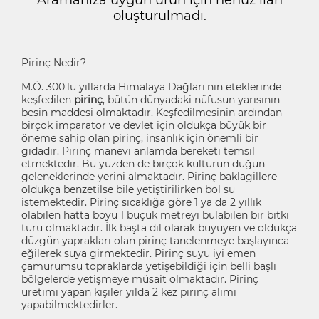
oluşturulmadı.
Pirinç Nedir?
M.Ö. 300'lü yıllarda Himalaya Dağları'nın eteklerinde
keşfedilen
pirinç
, bütün dünyadaki nüfusun yarısının
besin maddesi olmaktadır. Keşfedilmesinin ardından
birçok imparator ve devlet için oldukça büyük bir
öneme sahip olan pirinç, insanlık için önemli bir
gıdadır. Pirinç manevi anlamda bereketi temsil
etmektedir. Bu yüzden de birçok kültürün düğün
geleneklerinde yerini almaktadır. Pirinç baklagillere
oldukça benzetilse bile yetiştirilirken bol su
istemektedir. Pirinç sıcaklığa göre 1 ya da 2 yıllık
olabilen hatta boyu 1 buçuk metreyi bulabilen bir bitki
türü olmaktadır. İlk başta dil olarak büyüyen ve oldukça
düzgün yaprakları olan pirinç tanelenmeye başlayınca
eğilerek suya girmektedir. Pirinç suyu iyi emen
çamurumsu topraklarda yetişebildiği için belli başlı
bölgelerde yetişmeye müsait olmaktadır. Pirinç
üretimi yapan kişiler yılda 2 kez pirinç alımı
yapabilmektedirler.