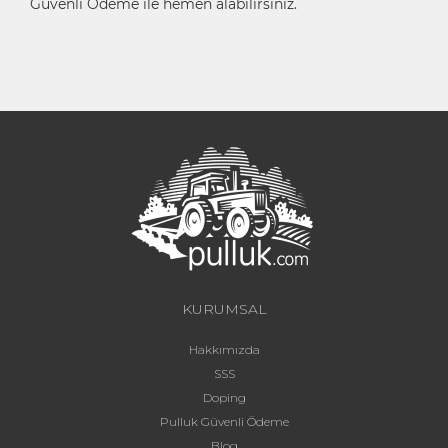
Güvenli Ödeme ile hemen alabilirsiniz.
KURUMSAL
Hakkımızda
SSS
Doping
Pulluk Güvenli Ödeme
Blog