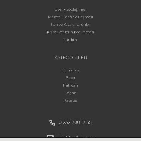
Üyelik Sözleşmesi
Mesafeli Satış Sözleşmesi
İlan ve Yasaklı Ürünler
Kişisel Verilerin Korunması
Yardım
KATEGORİLER
Domates
Biber
Patlıcan
Soğan
Patates
0 232 700 17 55
info@pulluk.com