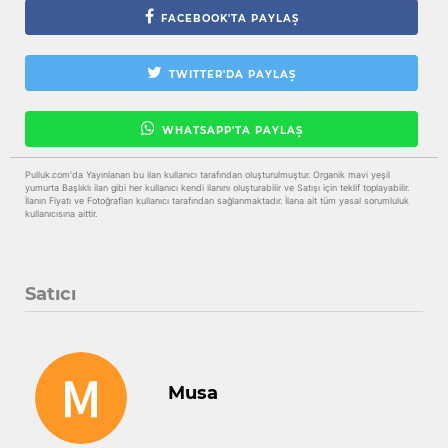
FACEBOOK'TA PAYLAŞ
TWITTER'DA PAYLAŞ
WHATSAPP'TA PAYLAŞ
Pulluk.com'da Yayınlanan bu ilan kullanıcı tarafından oluşturulmuştur. Organik mavi yeşil
yumurta Başlıklı ilan gibi her kullanıcı kendi ilanını oluşturabilir ve Satışı için teklif toplayabilir.
İlanın Fiyatı ve Fotoğrafları kullanıcı tarafından sağlanmaktadır. İlana ait tüm yasal sorumluluk
kullanıcısına aittir.
Satıcı
Musa