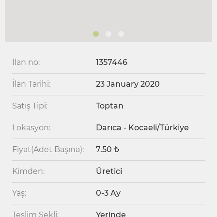
İlan no:
1357446
İlan Tarihi:
23 January 2020
Satış Tipi:
Toptan
Lokasyon:
Darıca - Kocaeli/Türkiye
Fiyat(Adet Başına):
7.50 ₺
Kimden:
Üretici
Yaş:
0-3 Ay
Teslim Şekli:
Yerinde