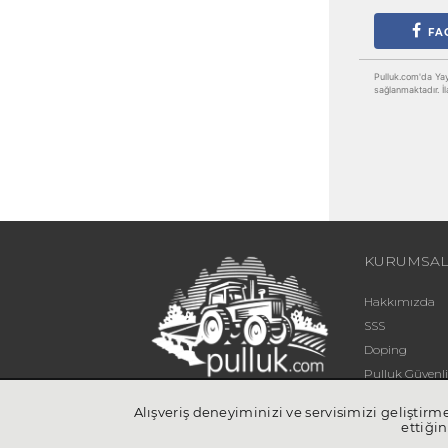
FA
Pulluk.com'da Yayın
sağlanmaktadır. İl
KURUMSA
Hakkımızda
SSS
Doping
Pulluk Güven
Blog
Alışveriş deneyiminizi ve servisimizi geliştir
İletişim
ettiğin