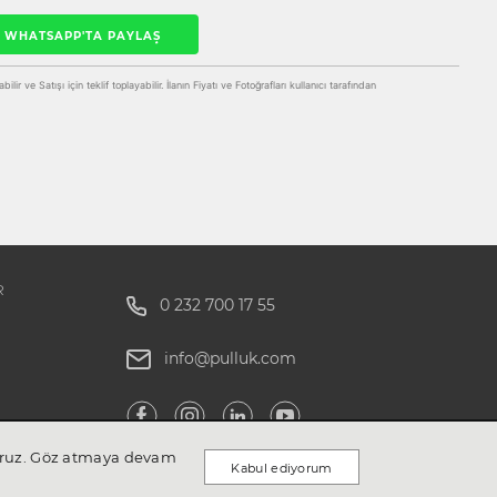
WHATSAPP'TA PAYLAŞ
ir ve Satışı için teklif toplayabilir. İlanın Fiyatı ve Fotoğrafları kullanıcı tarafından
R
0 232 700 17 55
info@pulluk.com
ıyoruz. Göz atmaya devam
Kabul ediyorum