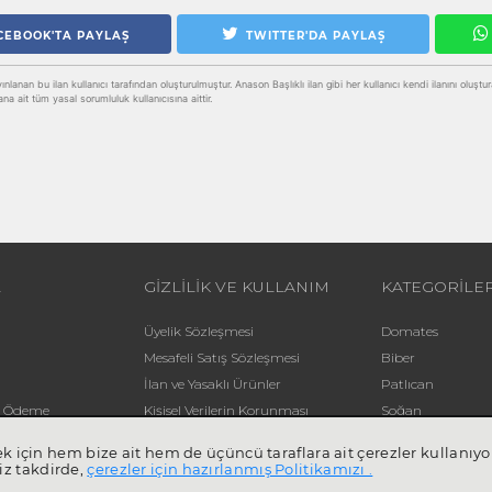
CEBOOK'TA PAYLAŞ
TWITTER'DA PAYLAŞ
lanan bu ilan kullanıcı tarafından oluşturulmuştur. Anason Başlıklı ilan gibi her kullanıcı kendi ilanını oluşturabil
ana ait tüm yasal sorumluluk kullanıcısına aittir.
L
GİZLİLİK VE KULLANIM
KATEGORİLE
Üyelik Sözleşmesi
Domates
Mesafeli Satış Sözleşmesi
Biber
İlan ve Yasaklı Ürünler
Patlıcan
li Ödeme
Kişisel Verilerin Korunması
Soğan
Yardım
Patates
mek için hem bize ait hem de üçüncü taraflara ait çerezler kullan
iz takdirde,
çerezler için hazırlanmış Politikamızı .