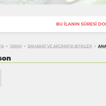
BU İLANIN SÜRESİ D
FA
>
TARIM
>
BAHARAT VE AROMATIK BITKILER
>
AN
son