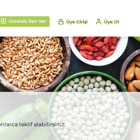
Ücretsiz İlan Ver
Üye Girişi
Üye Ol
larca teklif alabilirsiniz.