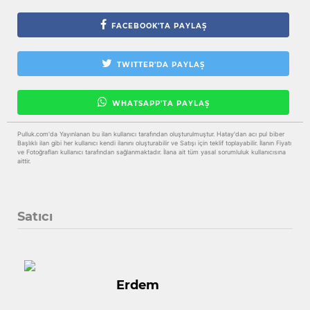
FACEBOOK'TA PAYLAŞ
TWITTER'DA PAYLAŞ
WHATSAPP'TA PAYLAŞ
Pulluk.com'da Yayınlanan bu ilan kullanıcı tarafından oluşturulmuştur. Hatay'dan acı pul biber
Başlıklı ilan gibi her kullanıcı kendi ilanını oluşturabilir ve Satışı için teklif toplayabilir. İlanın Fiyatı
ve Fotoğrafları kullanıcı tarafından sağlanmaktadır. İlana ait tüm yasal sorumluluk kullanıcısına
aittir.
Satıcı
Erdem