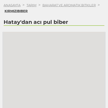
>
>
>
ANASAYFA
TARIM
BAHARAT VE AROMATIK BITKILER
KIRMIZIBIBER
Hatay'dan acı pul biber