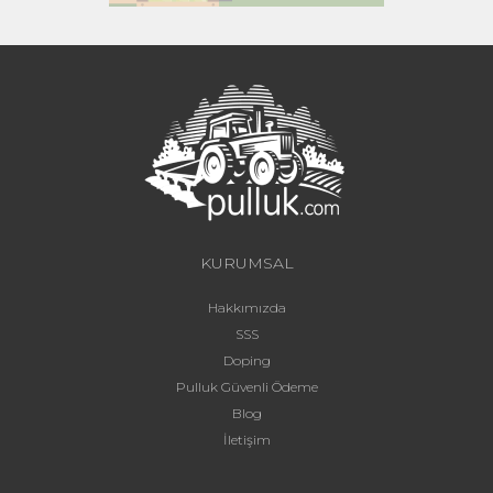
KURUMSAL
Hakkımızda
SSS
Doping
Pulluk Güvenli Ödeme
Blog
İletişim