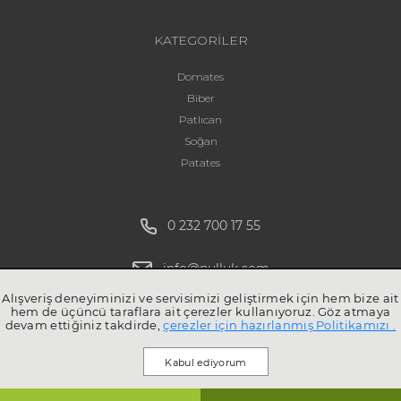
KATEGORİLER
Domates
Biber
Patlıcan
Soğan
Patates
0 232 700 17 55
info@pulluk.com
Alışveriş deneyiminizi ve servisimizi geliştirmek için hem bize ait
hem de üçüncü taraflara ait çerezler kullanıyoruz. Göz atmaya
devam ettiğiniz takdirde,
çerezler için hazırlanmış Politikamızı .
Kabul ediyorum