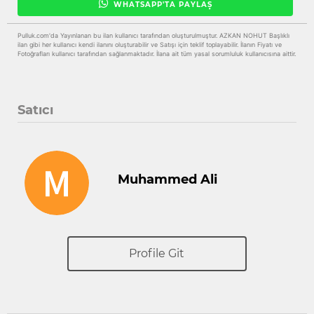
WHATSAPP'TA PAYLAŞ
Pulluk.com'da Yayınlanan bu ilan kullanıcı tarafından oluşturulmuştur. AZKAN NOHUT Başlıklı
ilan gibi her kullanıcı kendi ilanını oluşturabilir ve Satışı için teklif toplayabilir. İlanın Fiyatı ve
Fotoğrafları kullanıcı tarafından sağlanmaktadır. İlana ait tüm yasal sorumluluk kullanıcısına aittir.
Satıcı
Muhammed Ali
Profile Git