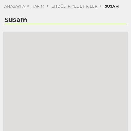
>
>
>
ANASAYFA
TARIM
ENDÜSTRIYEL BITKILER
SUSAM
Susam