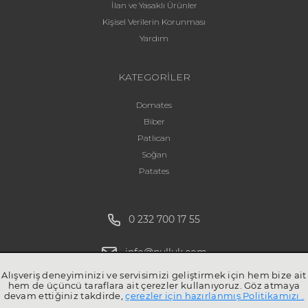
İlan ve Yasaklı Ürünler
Kişisel Verilerin Korunması
Yardım
KATEGORİLER
Domates
Biber
Patlıcan
Soğan
Patates
0 232 700 17 55
info@pulluk.com
Alışveriş deneyiminizi ve servisimizi geliştirmek için hem bize ait
hem de üçüncü taraflara ait çerezler kullanıyoruz. Göz atmaya
devam ettiğiniz takdirde,
çerezler için hazırlanmış Politikamızı .