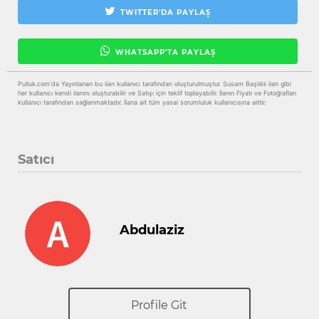
TWITTER'DA PAYLAŞ
WHATSAPP'TA PAYLAŞ
Pulluk.com'da Yayınlanan bu ilan kullanıcı tarafından oluşturulmuştur. Susam Başlıklı ilan gibi
her kullanıcı kendi ilanını oluşturabilir ve Satışı için teklif toplayabilir. İlanın Fiyatı ve Fotoğrafları
kullanıcı tarafından sağlanmaktadır. İlana ait tüm yasal sorumluluk kullanıcısına aittir.
Satıcı
Abdulaziz
Profile Git