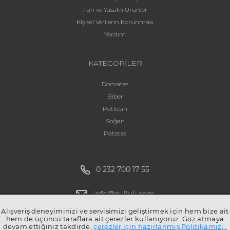
İlan ve Yasaklı Ürünler
Kişisel Verilerin Korunması
Yardım
KATEGORİLER
Domates
Biber
Patlıcan
Soğan
Patates
0 232 700 17 55
info@pulluk.com
Alışveriş deneyiminizi ve servisimizi geliştirmek için hem bize ait
hem de üçüncü taraflara ait çerezler kullanıyoruz. Göz atmaya
devam ettiğiniz takdirde,
çerezler için hazırlanmış Politikamızı .