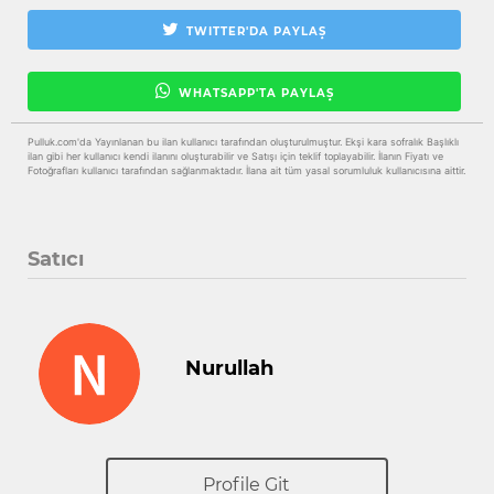
TWITTER'DA PAYLAŞ
WHATSAPP'TA PAYLAŞ
Pulluk.com'da Yayınlanan bu ilan kullanıcı tarafından oluşturulmuştur. Ekşi kara sofralık Başlıklı
ilan gibi her kullanıcı kendi ilanını oluşturabilir ve Satışı için teklif toplayabilir. İlanın Fiyatı ve
Fotoğrafları kullanıcı tarafından sağlanmaktadır. İlana ait tüm yasal sorumluluk kullanıcısına aittir.
Satıcı
Nurullah
Profile Git