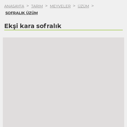
>
>
>
>
ANASAYFA
TARIM
MEYVELER
ÜZÜM
SOFRALIK ÜZÜM
Ekşi kara sofralık