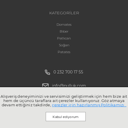
KATEGORİLER
Domates
Biber
Patlıcan
Soğan
Patates
0 232 700 17 55
info@pulluk.com
Alışveriş deneyiminizi ve servisimizi geliştirmek için hem bize ait
hem de üçüncü taraflara ait çerezler kullanıyoruz. Göz atmaya
devam ettiğiniz takdirde,
çerezler için hazırlanmış Politikamızı .
Kabul ediyorum