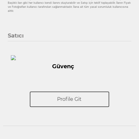
Başlıklı ilan gibi her kullanıcı kendi ilanını oluşturabilir ve Satışı için teklif toplayabilir. İlanın Fiyatı
ve Fotoğrafları kullanıcı tarafından sağlanmaktadır. İlana ait tüm yasal sorumluluk kullanıcısına
aittir.
Satıcı
Güvenç
Profile Git