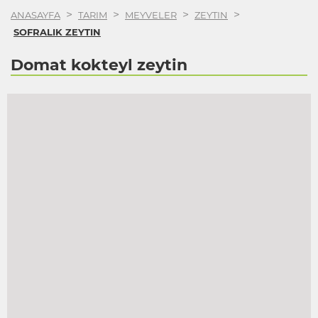
>
>
>
>
ANASAYFA
TARIM
MEYVELER
ZEYTIN
SOFRALIK ZEYTIN
Domat kokteyl zeytin