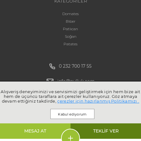
KATEGORİLER
Domates
Biber
Patlıcan
Soğan
Patates
0 232 700 17 55
info@pulluk.com
Alışveriş deneyiminizi ve servisimizi geliştirmek için hem bize ait
hem de üçüncü taraflara ait çerezler kullanıyoruz. Göz atmaya
devam ettiğiniz takdirde,
çerezler için hazırlanmış Politikamızı .
Kabul ediyorum
MESAJ AT
TEKLİF VER