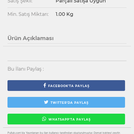
Satış Şekli:
Parçalı Satışa Uygun
Min. Satış Miktarı:
1.00 Kg
Ürün Açıklaması
Bu İlanı Paylaş :
FACEBOOK'TA PAYLAŞ
TWITTER'DA PAYLAŞ
WHATSAPP'TA PAYLAŞ
Pulluk.com'da Yayınlanan bu ilan kullanıcı tarafından oluşturulmuştur. Domat kokteyl zeytin