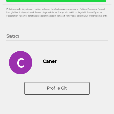
Pulluk.com'da Yayınlanan bu ilan kullanıcı tarafından oluşturulmuştur. Salkım Domates Başlıklı
ilan gibi her kullanıcı kendi ilanını oluşturabilir ve Satışı için teklif toplayabilir. İlanın Fiyatı ve
Fotoğrafları kullanıcı tarafından sağlanmaktadır. İlana ait tüm yasal sorumluluk kullanıcısına aittir.
Satıcı
Caner
Profile Git