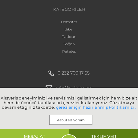
KATEGORİLER
Domates
Biber
Patlıcan
Soğan
Patates
0 232 700 17 55
info@pulluk.com
Alışveriş deneyiminizi ve servisimizi geliştirmek için hem bize ait
hem de üçüncü taraflara ait çerezler kullanıyoruz. Göz atmaya
devam ettiğiniz takdirde,
çerezler için hazırlanmış Politikamızı .
Kabul ediyorum
MESAJ AT
TEKLİF VER