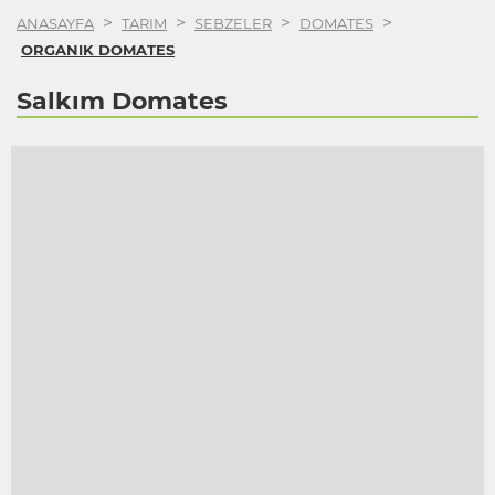
>
>
>
>
ANASAYFA
TARIM
SEBZELER
DOMATES
ORGANIK DOMATES
Salkım Domates