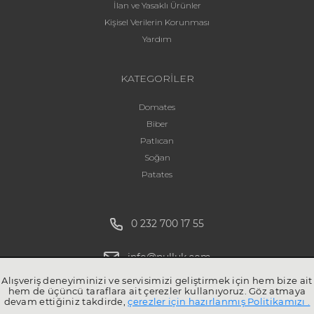
İlan ve Yasaklı Ürünler
Kişisel Verilerin Korunması
Yardım
KATEGORİLER
Domates
Biber
Patlıcan
Soğan
Patates
0 232 700 17 55
info@pulluk.com
Alışveriş deneyiminizi ve servisimizi geliştirmek için hem bize ait
hem de üçüncü taraflara ait çerezler kullanıyoruz. Göz atmaya
devam ettiğiniz takdirde,
çerezler için hazırlanmış Politikamızı .