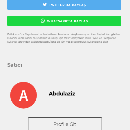
TWITTER'DA PAYLAŞ
WHATSAPP'TA PAYLAŞ
Pulluk.com'da Yayınlanan bu ilan kullanıcı tarafından oluşturulmuştur. Pazı Başlıklı ilan gibi her
kullanıcı kendi ilanını oluşturabilir ve Satışı için teklif toplayabilir. İlanın Fiyatı ve Fotoğrafları
kullanıcı tarafından sağlanmaktadır. İlana ait tüm yasal sorumluluk kullanıcısına aittir.
Satıcı
Abdulaziz
Profile Git