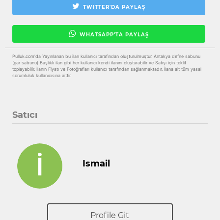
TWITTER'DA PAYLAŞ
WHATSAPP'TA PAYLAŞ
Pulluk.com'da Yayınlanan bu ilan kullanıcı tarafından oluşturulmuştur. Antakya defne sabunu
(gar sabunu) Başlıklı ilan gibi her kullanıcı kendi ilanını oluşturabilir ve Satışı için teklif
toplayabilir. İlanın Fiyatı ve Fotoğrafları kullanıcı tarafından sağlanmaktadır. İlana ait tüm yasal
sorumluluk kullanıcısına aittir.
Satıcı
Ismail
Profile Git