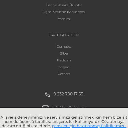
İlan ve Yasaklı Ürünler
Kişisel Verilerin Korunması
Yardım
KATEGORİLER
Domates
Biber
Patlıcan
Soğan
Patates
0 232 700 17 55
info@pulluk.com
Alışveriş deneyiminizi ve servisimizi geliştirmek için hem bize ait
hem de üçüncü taraflara ait çerezler kullanıyoruz. Göz atmaya
devam ettiğiniz takdirde,
çerezler için hazırlanmış Politikamızı .