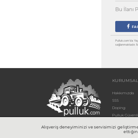
Bu İlanı P
FA
Pulluk.com'da Yayın
sağlanmaktadır. İl
KURUMSA
Hakkımızda
SSS
Doping
Pulluk Güven
Blog
Alışveriş deneyiminizi ve servisimizi geliştir
İletişim
ettiğin