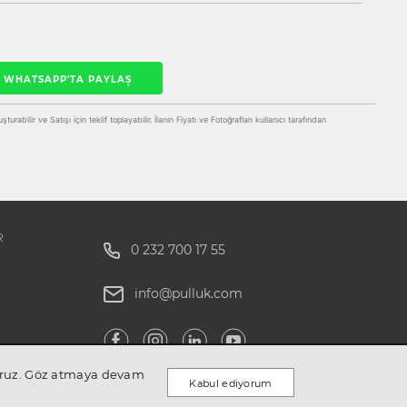
WHATSAPP'TA PAYLAŞ
rabilir ve Satışı için teklif toplayabilir. İlanın Fiyatı ve Fotoğrafları kullanıcı tarafından
R
0 232 700 17 55
info@pulluk.com
ıyoruz. Göz atmaya devam
Kabul ediyorum