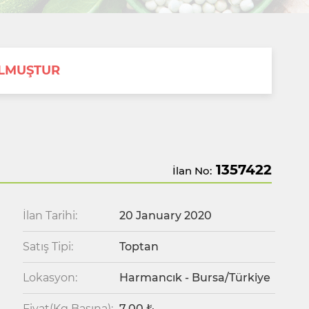
OLMUŞTUR
1357422
İlan No:
İlan Tarihi:
20 January 2020
Satış Tipi:
Toptan
Lokasyon:
Harmancık - Bursa/Türkiye
Fiyat(Kg Başına):
7.00 ₺