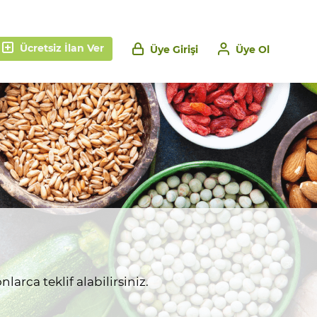
Ücretsiz İlan Ver
Üye Girişi
Üye Ol
larca teklif alabilirsiniz.