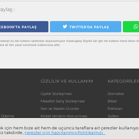
aylaş :
CEBOOK'TA PAYLAŞ
TWITTER'DA PAYLAŞ
lanan bu ilan kullanıcı tarafından oluşturulmuştur. Karabugday Başlıklı ilan gibi her kullanıcı kendi ilanını oluştu
ana ait tüm yasal sorumluluk kullanıcısına aittir.
L
GİZLİLİK VE KULLANIM
KATEGORİLE
Üyelik Sözleşmesi
Domates
Mesafeli Satış Sözleşmesi
Biber
İlan ve Yasaklı Ürünler
Patlıcan
li Ödeme
Kişisel Verilerin Korunması
Soğan
Yardım
Patates
mek için hem bize ait hem de üçüncü taraflara ait çerezler kullan
iz takdirde,
çerezler için hazırlanmış Politikamızı .