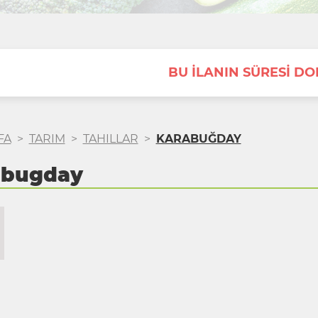
BU İLANIN SÜRESİ D
FA
>
TARIM
>
TAHILLAR
>
KARABUĞDAY
abugday