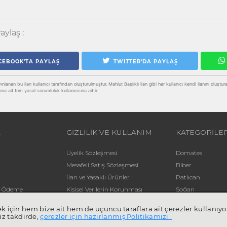
aylaş :
CEBOOK'TA PAYLAŞ
TWITTER'DA PAYLAŞ
lanan bu ilan kullanıcı tarafından oluşturulmuştur. Mahlut Başlıklı ilan gibi her kullanıcı kendi ilanını oluşturabili
ana ait tüm yasal sorumluluk kullanıcısına aittir.
L
GİZLİLİK VE KULLANIM
KATEGORİLE
Üyelik Sözleşmesi
Domates
Mesafeli Satış Sözleşmesi
Biber
İlan ve Yasaklı Ürünler
Patlıcan
li Ödeme
Kişisel Verilerin Korunması
Soğan
Yardım
Patates
mek için hem bize ait hem de üçüncü taraflara ait çerezler kullan
iz takdirde,
çerezler için hazırlanmış Politikamızı .