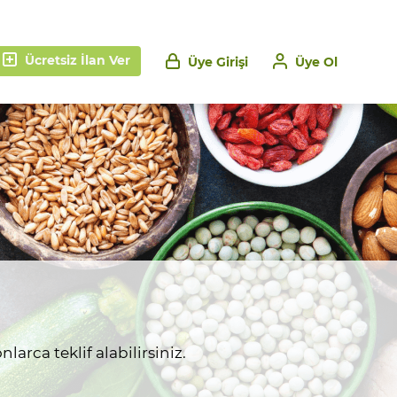
Ücretsiz İlan Ver
Üye Girişi
Üye Ol
larca teklif alabilirsiniz.