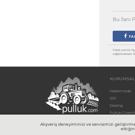
Bu İlanı P
FA
Pulluk.com'da Yayın
sağlanmaktadır. İl
KURUMSA
Hakkımızda
SSS
Doping
Pulluk Güven
Blog
Alışveriş deneyiminizi ve servisimizi geliştir
İletişim
ettiğin