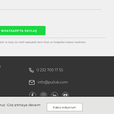
WHATSAPP'TA PAYLAŞ
r ve Satışı için teklif toplayabilir. İlanın Fiyatı ve Fotoğrafları kullanıcı tarafından
R
0 232 700 17 55
info@pulluk.com
ıyoruz. Göz atmaya devam
Kabul ediyorum