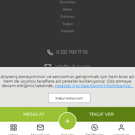
Domates
Biber
Patlıcan
Soğan
Patates
0 232 700 17 55
info@pulluk.com
Alışveriş deneyiminizi ve servisimizi geliştirmek için hem bize ait
hem de üçüncü taraflara ait çerezler kullanıyoruz. Göz atmaya
devam ettiğiniz takdirde,
çerezler için hazırlanmış Politikamızı .
Kabul ediyorum
MESAJ AT
TEKLİF VER