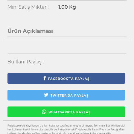
Min. Satış Miktarı:
1.00 Kg
Ürün Açıklaması
Bu İlanı Paylaş :
FACEBOOK'TA PAYLAŞ
TWITTER'DA PAYLAŞ
WHATSAPP'TA PAYLAŞ
Pulluk.com'da Yayınlanan bu ilan kullanıcı tarafından oluşturulmuştur. Ton mısır Başlıklı ilan gibi
her kullanıcı kendi ilanını oluşturabilir ve Satışı için teklif toplayabilir. İlanın Fiyatı ve Fotoğrafları
kullanıcı tarafından sağlanmaktadır. İlana ait tüm yasal sorumluluk kullanıcısına aittir.