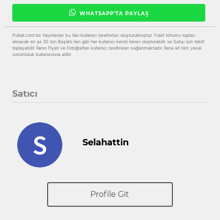
WHATSAPP'TA PAYLAŞ
Pulluk.com'da Yayınlanan bu ilan kullanıcı tarafından oluşturulmuştur. Yulaf tohumu toptan
alınacak en az 20 ton Başlıklı ilan gibi her kullanıcı kendi ilanını oluşturabilir ve Satışı için teklif
toplayabilir. İlanın Fiyatı ve Fotoğrafları kullanıcı tarafından sağlanmaktadır. İlana ait tüm yasal
sorumluluk kullanıcısına aittir.
Satıcı
Selahattin
Profile Git