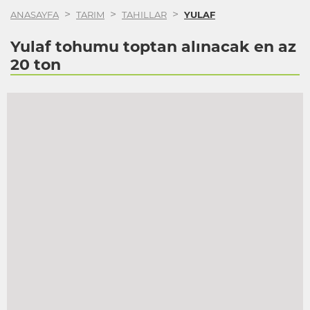
>
>
>
ANASAYFA
TARIM
TAHILLAR
YULAF
Yulaf tohumu toptan alınacak en az
20 ton