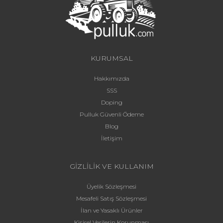
KURUMSAL
Hakkımızda
SSS
Doping
Pulluk Güvenli Ödeme
Blog
İletişim
GİZLİLİK VE KULLANIM
Üyelik Sözleşmesi
Mesafeli Satış Sözleşmesi
İlan ve Yasaklı Ürünler
Kişisel Verilerin Korunması