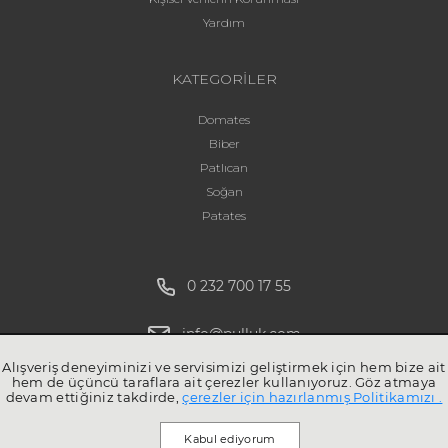
Yardım
KATEGORİLER
Domates
Biber
Patlıcan
Soğan
Patates
0 232 700 17 55
info@pulluk.com
Alışveriş deneyiminizi ve servisimizi geliştirmek için hem bize ait
hem de üçüncü taraflara ait çerezler kullanıyoruz. Göz atmaya
devam ettiğiniz takdirde,
çerezler için hazırlanmış Politikamızı .
Kabul ediyorum