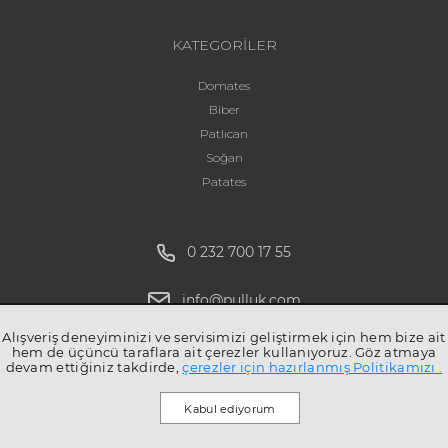
KATEGORİLER
Domates
Biber
Patlıcan
Soğan
Patates
0 232 700 17 55
info@pulluk.com
Alışveriş deneyiminizi ve servisimizi geliştirmek için hem bize ait
hem de üçüncü taraflara ait çerezler kullanıyoruz. Göz atmaya
devam ettiğiniz takdirde,
çerezler için hazırlanmış Politikamızı .
Kabul ediyorum