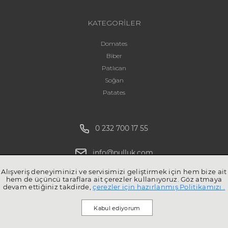
KATEGORİLER
Domates
Biber
Patlıcan
Soğan
Patates
0 232 700 17 55
info@pulluk.com
Alışveriş deneyiminizi ve servisimizi geliştirmek için hem bize ait
hem de üçüncü taraflara ait çerezler kullanıyoruz. Göz atmaya
devam ettiğiniz takdirde,
çerezler için hazırlanmış Politikamızı .
Kabul ediyorum